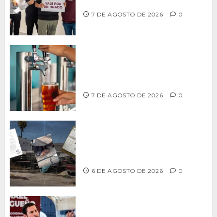
tinacos a las familias tijuanenses
7 DE AGOSTO DE 2026
0
CCDER impulsará programa para
fortalecer la industria cervecera
artesanal de Playas de Rosarito
7 DE AGOSTO DE 2026
0
Delegación Centro no atiende
denuncia de vecinos sobre predio de
ex-estación de Bomberos
6 DE AGOSTO DE 2026
0
Ismael Burgueño se deslinda de