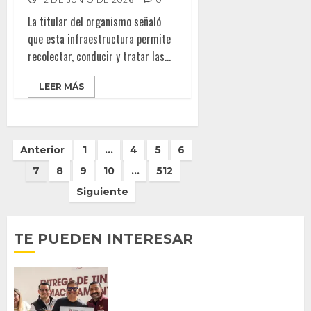
La titular del organismo señaló
que esta infraestructura permite
recolectar, conducir y tratar las...
LEER MÁS
Paginación
Anterior
1
…
4
5
6
de
7
8
9
10
…
512
entradas
Siguiente
TE PUEDEN INTERESAR
Entrega alcalde Abdiel Gutiérrez 900