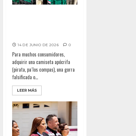
Ventanas Rotas – Goles para la
delincuencia: piratería, lavado
de dinero y mercados ilícitos
en tiempos de Mundial
14 DE JUNIO DE 2026
0
Para muchos consumidores,
adquirir una camiseta apócrifa
(pirata, pa´los compas), una gorra
falsificada o...
LEER MÁS