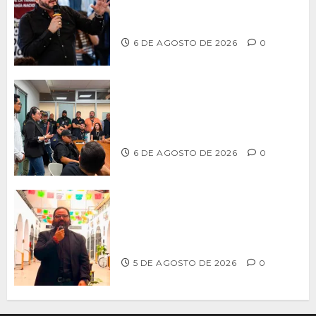
grupos políticos y llama a cerrar
filas para fortalecer a Morena
6 DE AGOSTO DE 2026
0
Continúa Ayuntamiento de Tijuana la
profesionalización de inspectores
con capacitaciones permanentes
6 DE AGOSTO DE 2026
0
PROPONE ADRIÁN GARCÍA REFORMA
PARA RESCATAR EL MERCADO
MUNICIPAL DE ENSENADA
5 DE AGOSTO DE 2026
0