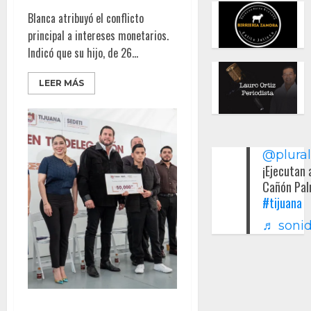
Blanca atribuyó el conflicto
principal a intereses monetarios.
Indicó que su hijo, de 26...
LEER MÁS
@plura
¡Ejecutan 
Cañón Pal
#tijuana
♬ sonid