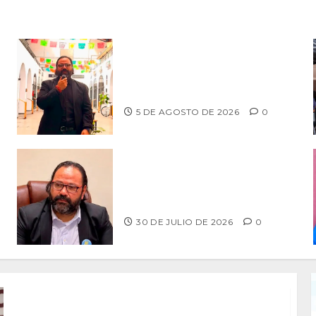
PROPONE ADRIÁN GARCÍA REFORMA
PARA RESCATAR EL MERCADO
MUNICIPAL DE ENSENADA
5 DE AGOSTO DE 2026
0
EXIGE REGIDOR INVESTIGACIÓN,
RESPONSABILIDAD Y CÁRCEL POR
MUERTE DE MENOR
30 DE JULIO DE 2026
0