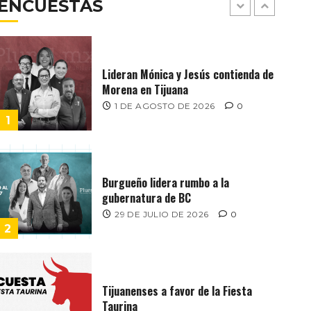
ENCUESTAS
11 DE MAYO DE 2026
0
7
Lideran Mónica y Jesús contienda de
Morena en Tijuana
1 DE AGOSTO DE 2026
0
1
Burgueño lidera rumbo a la
gubernatura de BC
29 DE JULIO DE 2026
0
2
Tijuanenses a favor de la Fiesta
Taurina