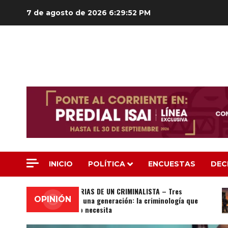
Saltar
7 de agosto de 2026
6:29:54 PM
al
contenido
INICIO
POLÍTICA
ENCUESTAS
DEC
MEMORIAS DE UN CRIMINALISTA – Tres
OPINIÓN
retos, una generación: la criminología que
México necesita