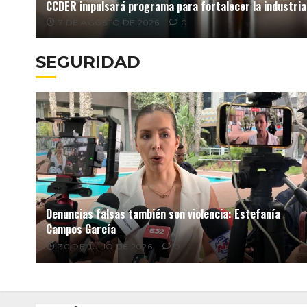
CCDER impulsará programa para fortalecer la industria
7 DE AGOSTO DE 2026
0
SEGURIDAD
Denuncias falsas también son violencia: Estefanía
Campos García
30 DE JULIO DE 2026
0