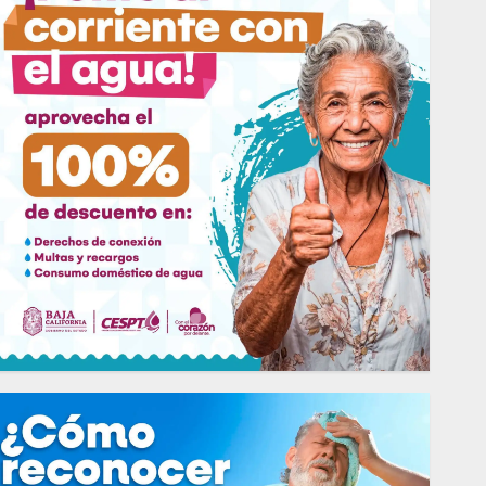
Burgueño lidera rumbo a la
gubernatura de BC
29 DE JULIO DE 2026
0
2
Tijuanenses a favor de la Fiesta
Taurina
3 DE JULIO DE 2026
0
3
Encuesta: ¿Cómo va Marina del
Pilar?
17 DE JUNIO DE 2026
0
4