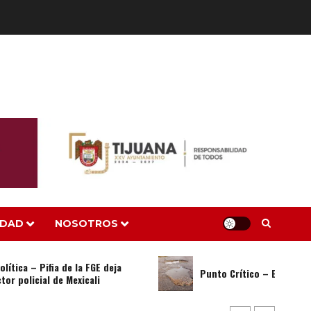
Burgueño lidera aprobación
ciudadana en BC
9 DE JUNIO DE 2026
0
5
Burgueño se consolida en la carrera
al 2027
27 DE MAYO DE 2026
0
6
IDAD
NOSOTROS
 Pifia de la FGE deja
Encuesta: Macalpín destaca en el
Punto Crítico – El bache que no 
cial de Mexicali
PAN mientras Samaniego se afianza
en Morena