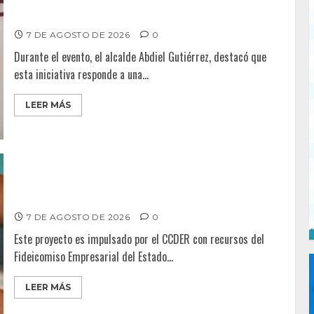
Entrega alcalde Abdiel Gutiérrez 900 tinacos a las
familias tijuanenses
7 DE AGOSTO DE 2026
0
Durante el evento, el alcalde Abdiel Gutiérrez, destacó que
esta iniciativa responde a una...
LEER MÁS
CCDER impulsará programa para fortalecer la industria
cervecera artesanal de Playas de Rosarito
7 DE AGOSTO DE 2026
0
Este proyecto es impulsado por el CCDER con recursos del
Fideicomiso Empresarial del Estado...
LEER MÁS