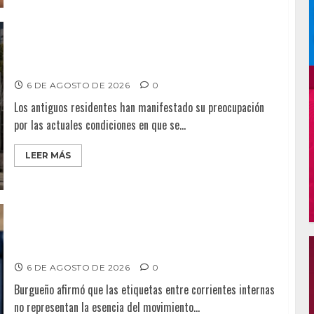
Delegación Centro no atiende denuncia de vecinos
sobre predio de ex-estación de Bomberos
6 DE AGOSTO DE 2026
0
Los antiguos residentes han manifestado su preocupación
por las actuales condiciones en que se...
LEER MÁS
Ismael Burgueño se deslinda de grupos políticos y
llama a cerrar filas para fortalecer a Morena
6 DE AGOSTO DE 2026
0
Burgueño afirmó que las etiquetas entre corrientes internas
no representan la esencia del movimiento...