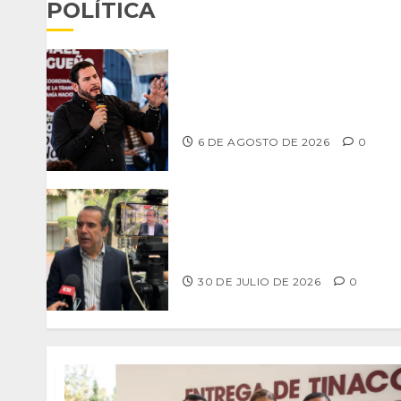
POLÍTICA
Ismael Burgueño se deslinda de
grupos políticos y llama a cerrar
filas para fortalecer a Morena
6 DE AGOSTO DE 2026
0
RUFFO DEBERIA DE LLEVAR EL
PROCESO DESDE SU CASA”: GRUPO
UNIDOS POR TIJUANA
30 DE JULIO DE 2026
0