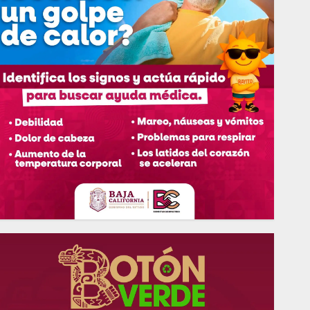
Burgueño lidera aprobación
ciudadana en BC
9 DE JUNIO DE 2026
0
5
Burgueño se consolida en la carrera
al 2027
27 DE MAYO DE 2026
0
6
Encuesta: Macalpín destaca en el
PAN mientras Samaniego se afianza
en Morena
11 DE MAYO DE 2026
0
7