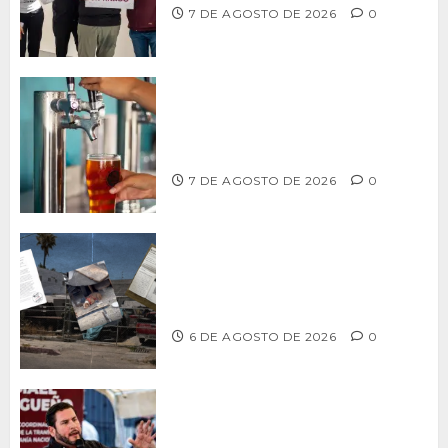
7 DE AGOSTO DE 2026
0
CCDER impulsará programa para
fortalecer la industria cervecera
artesanal de Playas de Rosarito
7 DE AGOSTO DE 2026
0
Delegación Centro no atiende
denuncia de vecinos sobre predio de
ex-estación de Bomberos
6 DE AGOSTO DE 2026
0
Ismael Burgueño se deslinda de
grupos políticos y llama a cerrar