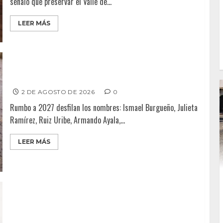
señaló que preservar el Valle de...
LEER MÁS
Punto Crítico – El bache que no vota
2 DE AGOSTO DE 2026
0
Rumbo a 2027 desfilan los nombres: Ismael Burgueño, Julieta
Ramírez, Ruiz Uribe, Armando Ayala,...
LEER MÁS
De la teoría al territorio: la evolución de la política
criminológica