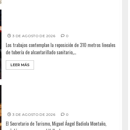
CESPT INICIA LA SEGUNDA ETAPA DE RENOVACIÓN DE LA
RED SANITARIA DE AVENIDA REVOLUCIÓN: MÓNICA VEGA
3 DE AGOSTO DE 2026
0
Los trabajos contemplan la reposición de 310 metros lineales
de tubería de alcantarillado sanitario,...
LEER MÁS
BAJA CALIFORNIA DA LA BIENVENIDA A LAS FIESTAS DE
LA VENDIMIA 2026, LA GRAN CELEBRACIÓN DEL VINO
MEXICANO
3 DE AGOSTO DE 2026
0
El Secretario de Turismo, Miguel Ángel Badiola Montaño,