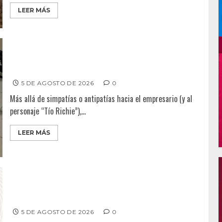
LEER MÁS
Ventanas Rotas – ¿Más armas, más seguridad? El
debate que México ya no puede seguir evitando
5 DE AGOSTO DE 2026
0
Más allá de simpatías o antipatías hacia el empresario (y al
personaje “Tío Richie”),...
LEER MÁS
MEMORIAS DE UN CRIMINALISTA – Tres retos, una
generación: la criminología que México necesita
5 DE AGOSTO DE 2026
0