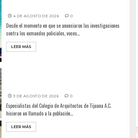
Radiografía Política – Pifia de la FGE deja libre a
exdirector policial de Mexicali
4 DE AGOSTO DE 2026
0
Desde el momento en que se anunciaron las investigaciones
contra los exmandos policiales, voces...
LEER MÁS
DENUNCIAN PRESUNTA VENTA FRAUDULENTA DE LOTES
EN VALLE REDONDO
3 DE AGOSTO DE 2026
0
Especialistas del Colegio de Arquitectos de Tijuana A.C.
hicieron un llamado a la población...
LEER MÁS