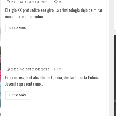
2 DE AGOSTO DE 2026
0
El siglo XX profundizó ese giro. La criminología dejó de mirar
únicamente al individuo...
LEER MÁS
Encabeza alcalde Abdiel Gutiérrez el 66 Aniversario de
la Policía Juvenil de Tijuana
2 DE AGOSTO DE 2026
0
En su mensaje, el alcalde de Tijuana, destacó que la Policía
Juvenil representa uno...
LEER MÁS