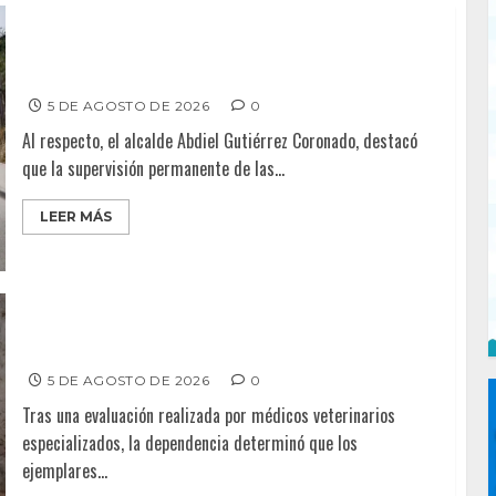
Supervisa alcalde Abdiel Gutiérrez Coronado obra de
pavimentación en la colonia Xicoténcatl Leyva
5 DE AGOSTO DE 2026
0
Al respecto, el alcalde Abdiel Gutiérrez Coronado, destacó
que la supervisión permanente de las...
LEER MÁS
DETERMINAN VETERINARIOS RESGUARDO DE DOS
CABALLOS TRAS REVISIÓN EN PLAYA HERMOSA
5 DE AGOSTO DE 2026
0
Tras una evaluación realizada por médicos veterinarios
especializados, la dependencia determinó que los
ejemplares...