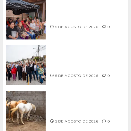
Realiza Alfredo Álvarez asamblea
informativa en Ensenada
5 DE AGOSTO DE 2026
0
Supervisa alcalde Abdiel Gutiérrez
Coronado obra de pavimentación en la
colonia Xicoténcatl Leyva
5 DE AGOSTO DE 2026
0
DETERMINAN VETERINARIOS
RESGUARDO DE DOS CABALLOS TRAS
REVISIÓN EN PLAYA HERMOSA
5 DE AGOSTO DE 2026
0