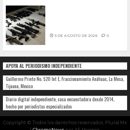
Ventanas Rotas – ¿Más armas, más
seguridad? El debate que México ya
no puede seguir evitando
5 DE AGOSTO DE 2026
0
APOYA AL PERIODISMO INDEPENDIENTE
Guillermo Prieto No. 520 Int E, Fraccionamiento Anáhuac, La Mesa,
Tijuana, Mexico
Diario digital independiente, casa encuestadora desde 2014,
hecho por periodistas especializados
Copyright © Todos los derechos reservados. Plural.Mx
|
ChromeNews
por AF themes.