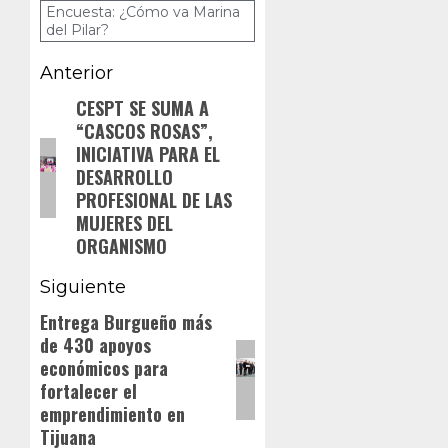
Encuesta: ¿Cómo va Marina
del Pilar?
Navegación
Anterior
de
CESPT SE SUMA A
Entrada
“CASCOS ROSAS”,
anterior:
entradas
INICIATIVA PARA EL
DESARROLLO
PROFESIONAL DE LAS
MUJERES DEL
ORGANISMO
Siguiente
Entrega Burgueño más
Siguiente
de 430 apoyos
entrada:
económicos para
fortalecer el
emprendimiento en
Tijuana