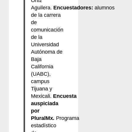
Ortiz
Aguilera.
Encuestadores:
alumnos
de la carrera
de
comunicación
de la
Universidad
Autónoma de
Baja
California
(UABC),
campus
Tijuana y
Mexicali.
Encuesta
auspiciada
por
PluralMx
.
Programa
estadístico