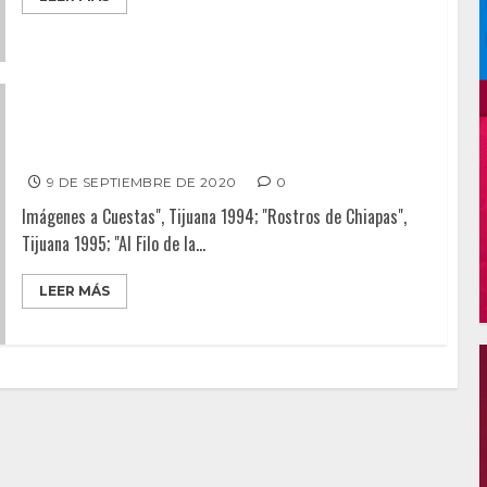
Roberto Córdova-Leyva, el experimentado reportero
gráfico se integra al staff de PluralMX
9 DE SEPTIEMBRE DE 2020
0
Imágenes a Cuestas", Tijuana 1994; "Rostros de Chiapas",
Tijuana 1995; "Al Filo de la...
LEER MÁS