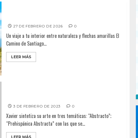
Crónicas del Mundo – CAMINO DE SANTIAGO
27 DE FEBRERO DE 2026
0
Un viaje a tu interior entre naturaleza y flechas amarillas El
Camino de Santiago...
LEER MÁS
PLURALES – XAVIER YARTO Y SU PASIÓN POR EL ARTE
3 DE FEBRERO DE 2023
0
Xavier sintetiza su arte en tres temáticas: “Abstracto”;
“Prehispánica Abstracta” con las que se...
LEER MÁS