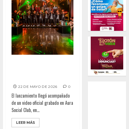
Banda La Culichi LV revive “La
Inconforme” con nuevo sonido
y video oficial
22 DE MAYO DE 2026
0
El lanzamiento llegó acompañado
de un video oficial grabado en Aura
Social Club, en...
LEER MÁS