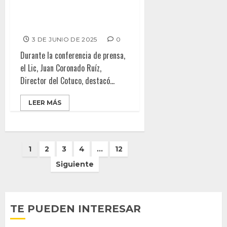
Anuncian en Tijuana obra
“Defendiendo al Cavernícola”
con César Bono
3 DE JUNIO DE 2025
0
Durante la conferencia de prensa,
el Lic, Juan Coronado Ruíz,
Director del Cotuco, destacó...
LEER MÁS
Paginación
1
2
3
4
…
12
de
Siguiente
entradas
TE PUEDEN INTERESAR