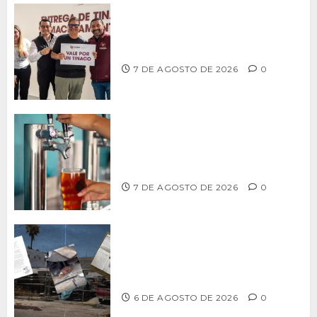
Entrega alcalde Abdiel Gutiérrez 900
tinacos a las familias tijuanenses
7 DE AGOSTO DE 2026
0
CCDER impulsará programa para
fortalecer la industria cervecera
artesanal de Playas de Rosarito
7 DE AGOSTO DE 2026
0
Delegación Centro no atiende
denuncia de vecinos sobre predio de
ex-estación de Bomberos
6 DE AGOSTO DE 2026
0