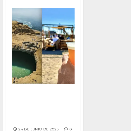
Invitan a celebrar la 9na
edición del “Beerfest San
Quintín” y disfrutar de un fin
de semana en este destino
turístico
24 DE JUNIO DE 2025
0