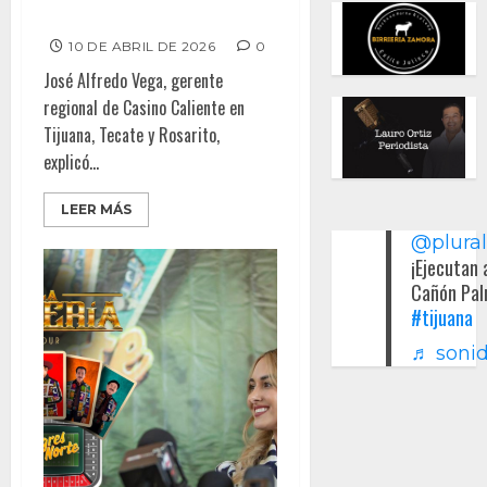
hasta medio millón
10 DE ABRIL DE 2026
0
José Alfredo Vega, gerente
regional de Casino Caliente en
Tijuana, Tecate y Rosarito,
explicó...
LEER MÁS
@plura
¡Ejecutan 
Cañón Pal
#tijuana
♬ sonid