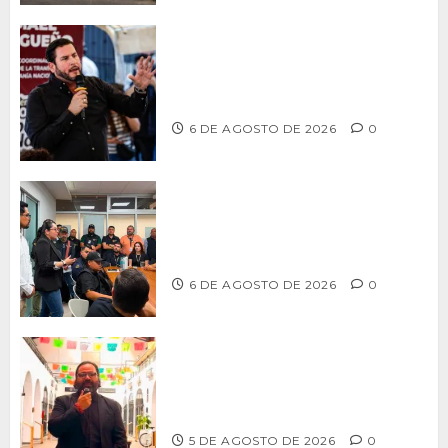
Ismael Burgueño se deslinda de
grupos políticos y llama a cerrar
filas para fortalecer a Morena
6 DE AGOSTO DE 2026
0
Continúa Ayuntamiento de Tijuana la
profesionalización de inspectores
con capacitaciones permanentes
6 DE AGOSTO DE 2026
0
PROPONE ADRIÁN GARCÍA REFORMA
PARA RESCATAR EL MERCADO
MUNICIPAL DE ENSENADA
5 DE AGOSTO DE 2026
0