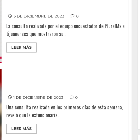
Montserrat, la alcaldesa morenista; Es quien más
representa a la 4T
6 DE DICIEMBRE DE 2023
0
La consulta realizada por el equipo encuestador de PluralMx a
tijuanenses que mostraron su...
LEER MÁS
Mónica Vargas, la aspirante morenista a la alcaldía de
Ensenada
1 DE DICIEMBRE DE 2023
0
Una consulta realizada en los primeros días de esta semana,
reveló que la exfuncionaria...
LEER MÁS