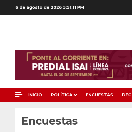
Saltar
6 de agosto de 2026
5:51:12 PM
al
contenido
INICIO
POLÍTICA
ENCUESTAS
DEC
Encuestas