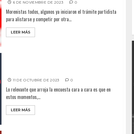
6 DE NOVIEMBRE DE 2023
0
Morenistas todos, algunos ya iniciaron el trámite partidista
para alistarse y competir por otra...
LEER MÁS
BONILLA TAMBIÉN POR ALCALDÍA DE TIJUANA; Supera a
Montserrat en encuesta
11 DE OCTUBRE DE 2023
0
Lo relevante que arroja la encuesta cara a cara es que en
estos momentos,...
LEER MÁS