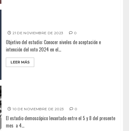
Armando Ayala repunta por Senaduría
21 DE NOVIEMBRE DE 2023
0
Objetivo del estudio: Conocer niveles de aceptación e
intención del voto 2024 en el...
LEER MÁS
Si Bonilla quiere ser nuevamente Senador, puede…
10 DE NOVIEMBRE DE 2023
0
El estudio demoscópico levantado entre el 5 y 8 del presente
mes a 4...