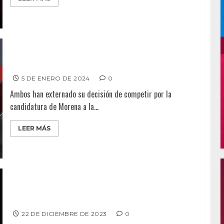
Montserrat Caballero, quien representa más a Morena
5 DE ENERO DE 2024
0
Ambos han externado su decisión de competir por la
candidatura de Morena a la...
LEER MÁS
Arturo “Napo”, aspirante a diputado por Morena muy
competitivo
22 DE DICIEMBRE DE 2023
0