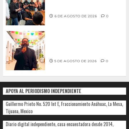
profesionalización de inspectores
con capacitaciones permanentes
6 DE AGOSTO DE 2026
0
PROPONE ADRIÁN GARCÍA REFORMA
PARA RESCATAR EL MERCADO
MUNICIPAL DE ENSENADA
5 DE AGOSTO DE 2026
0
APOYA AL PERIODISMO INDEPENDIENTE
Guillermo Prieto No. 520 Int E, Fraccionamiento Anáhuac, La Mesa,
Tijuana, Mexico
Diario digital independiente, casa encuestadora desde 2014,