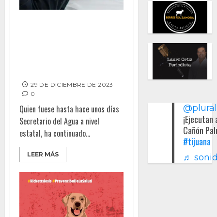
BUSCARÁ ARMANDO
SAMANIEGO ACERCAMIENTO
CON EL SECTOR EMPRESARIAL
PARA PLANIFICAR PROYECTOS
DE LA 4T
29 DE DICIEMBRE DE 2023
0
@plura
Quien fuese hasta hace unos días
¡Ejecutan 
Secretario del Agua a nivel
Cañón Pal
estatal, ha continuado...
#tijuana
LEER MÁS
♬ sonid