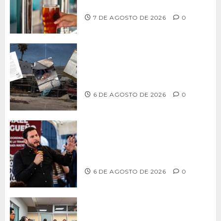
artesanal de Playas de Rosarito
7 DE AGOSTO DE 2026
0
Delegación Centro no atiende
denuncia de vecinos sobre predio de
ex-estación de Bomberos
6 DE AGOSTO DE 2026
0
Ismael Burgueño se deslinda de
grupos políticos y llama a cerrar
filas para fortalecer a Morena
6 DE AGOSTO DE 2026
0
Continúa Ayuntamiento de Tijuana la