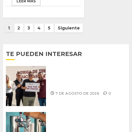
LEER MÁS
Paginación
1
2
3
4
5
Siguiente
de
entradas
TE PUEDEN INTERESAR
Entrega alcalde Abdiel Gutiérrez 900
tinacos a las familias tijuanenses
7 DE AGOSTO DE 2026
0
CCDER impulsará programa para
fortalecer la industria cervecera