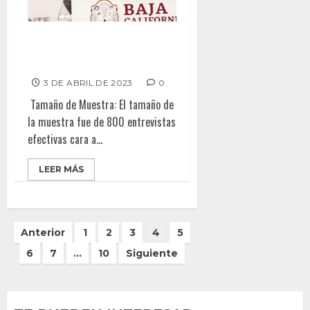
CONSERVA MARINA
APROBACIÓN DE GOBIERNO
3 DE ABRIL DE 2023
0
Tamaño de Muestra: El tamaño de
la muestra fue de 800 entrevistas
efectivas cara a...
LEER MÁS
Paginación
Anterior
1
2
3
4
5
de
6
7
…
10
Siguiente
entradas