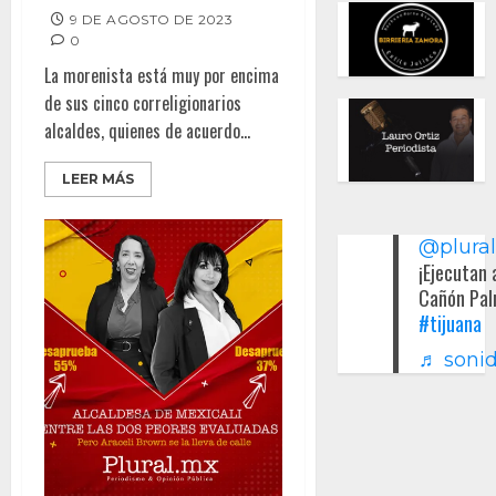
9 DE AGOSTO DE 2023
0
La morenista está muy por encima
de sus cinco correligionarios
alcaldes, quienes de acuerdo...
LEER MÁS
@plura
¡Ejecutan 
Cañón Pal
#tijuana
♬ sonid