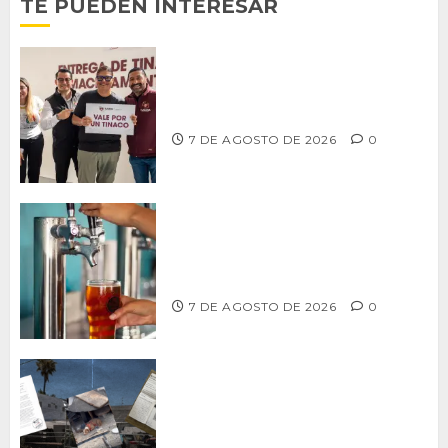
TE PUEDEN INTERESAR
Entrega alcalde Abdiel Gutiérrez 900
tinacos a las familias tijuanenses
7 DE AGOSTO DE 2026
0
CCDER impulsará programa para
fortalecer la industria cervecera
artesanal de Playas de Rosarito
7 DE AGOSTO DE 2026
0
Delegación Centro no atiende
denuncia de vecinos sobre predio de
ex-estación de Bomberos