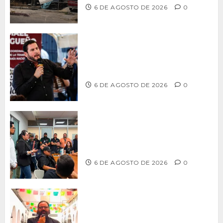
6 DE AGOSTO DE 2026
0
Ismael Burgueño se deslinda de
grupos políticos y llama a cerrar
filas para fortalecer a Morena
6 DE AGOSTO DE 2026
0
Continúa Ayuntamiento de Tijuana la
profesionalización de inspectores
con capacitaciones permanentes
6 DE AGOSTO DE 2026
0
PROPONE ADRIÁN GARCÍA REFORMA
PARA RESCATAR EL MERCADO