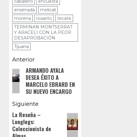
caballero
encuesta
ensenada
melicali
morena
rosarito
tecate
TERMINAN MONTSERRAT
Y ARACELI CON LA PEOR
DESAPROBACIÓN
Tijuana
Navegación
Anterior
de
ARMANDO AYALA
Entrada
DESEA ÉXITO A
anterior:
entradas
MARCELO EBRARD EN
SU NUEVO ENCARGO
Siguiente
La Reseña –
Siguiente
Longlegs:
entrada:
Coleccionista de
Almas