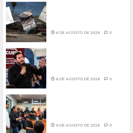
Delegación Centro no atiende
denuncia de vecinos sobre predio de
ex-estación de Bomberos
6 DE AGOSTO DE 2026
0
Ismael Burgueño se deslinda de
grupos políticos y llama a cerrar
filas para fortalecer a Morena
6 DE AGOSTO DE 2026
0
Continúa Ayuntamiento de Tijuana la
profesionalización de inspectores
con capacitaciones permanentes
6 DE AGOSTO DE 2026
0