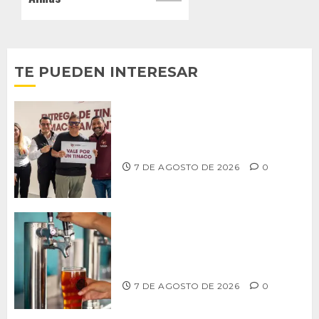
TE PUEDEN INTERESAR
Entrega alcalde Abdiel Gutiérrez 900
tinacos a las familias tijuanenses
7 DE AGOSTO DE 2026
0
CCDER impulsará programa para
fortalecer la industria cervecera
artesanal de Playas de Rosarito
7 DE AGOSTO DE 2026
0