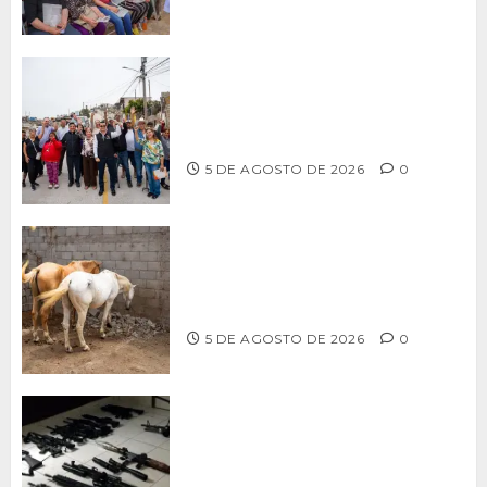
Supervisa alcalde Abdiel Gutiérrez
Coronado obra de pavimentación en la
colonia Xicoténcatl Leyva
5 DE AGOSTO DE 2026
0
DETERMINAN VETERINARIOS
RESGUARDO DE DOS CABALLOS TRAS
REVISIÓN EN PLAYA HERMOSA
5 DE AGOSTO DE 2026
0
Ventanas Rotas – ¿Más armas, más
seguridad? El debate que México ya
no puede seguir evitando