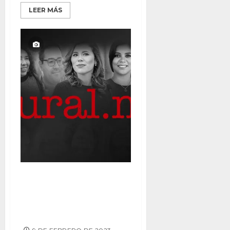
LEER MÁS
ARACELI Y DARÍO, LOS
ALCALDES PEOR EVALUADOS;
Marina del Pilar mantiene buen
nivel de aprobación