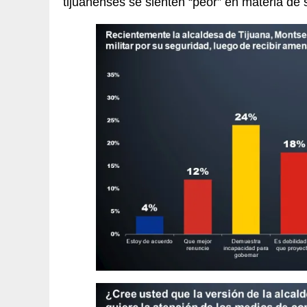
tijuanenses se sienten “peor” en materia de 