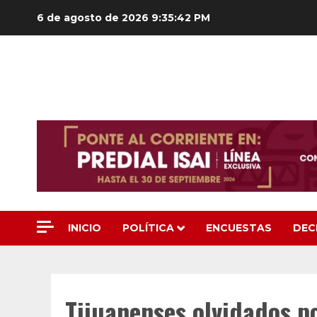
Saltar
6 de agosto de 2026
9:35:44 PM
al
contenido
INICIO
POLÍTICA
ENCUESTAS
DEC
Tijuanenses olvidados po