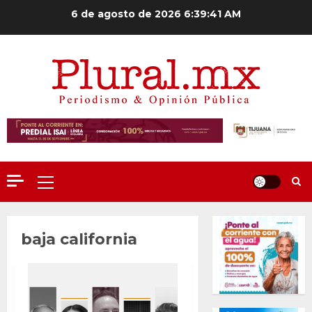
Saltar
6 de agosto de 2026
6:39:43 AM
al
contenido
Menú
principal
baja california