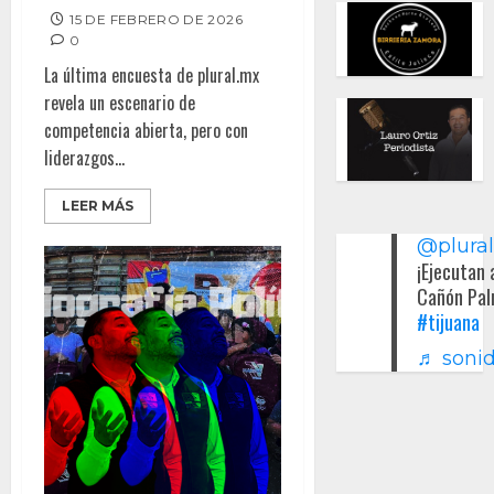
15 DE FEBRERO DE 2026
0
La última encuesta de plural.mx
revela un escenario de
competencia abierta, pero con
liderazgos...
LEER MÁS
@plura
¡Ejecutan 
Cañón Pal
#tijuana
♬ sonid