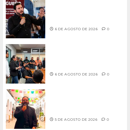
Ismael Burgueño se deslinda de
grupos políticos y llama a cerrar
filas para fortalecer a Morena
6 DE AGOSTO DE 2026
0
Continúa Ayuntamiento de Tijuana la
profesionalización de inspectores
con capacitaciones permanentes
6 DE AGOSTO DE 2026
0
PROPONE ADRIÁN GARCÍA REFORMA
PARA RESCATAR EL MERCADO
MUNICIPAL DE ENSENADA
5 DE AGOSTO DE 2026
0