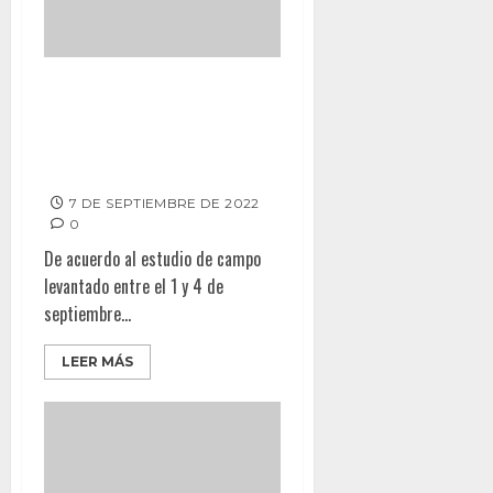
ARACELI Y DARÍO, LOS
ALCALDES PEOR EVALUADOS
│Montserrat Caballero la
mejor de los cinco
7 DE SEPTIEMBRE DE 2022
0
De acuerdo al estudio de campo
levantado entre el 1 y 4 de
septiembre...
LEER MÁS