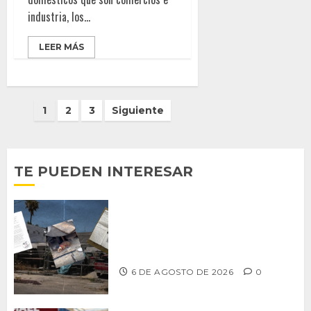
industria, los...
LEER MÁS
Paginación
1
2
3
Siguiente
de
entradas
TE PUEDEN INTERESAR
Delegación Centro no atiende
denuncia de vecinos sobre predio de
ex-estación de Bomberos
6 DE AGOSTO DE 2026
0