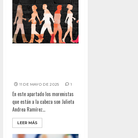
MORENA, EL PARTIDO
INVENSIBLE EN BAJA
CALIFORNIA; El 63% se
identifica con él
11 DE MAYO DE 2025
1
En este apartado los morenistas
que están a la cabeza son Julieta
Andrea Ramírez...
LEER MÁS