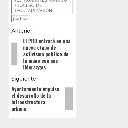
RESTAURANTES PARA SU
preparada
PROCESO DE
para este
REGULARIZACIÓN
desabasto.
portada
Navegación
Anterior
de
El PRD entrará en una
Entrada
nueva etapa de
anterior:
entradas
activismo político de
la mano con sus
liderazgos
Siguiente
Ayuntamiento impulsa
Siguiente
el desarrollo de la
entrada:
infraestructura
urbana