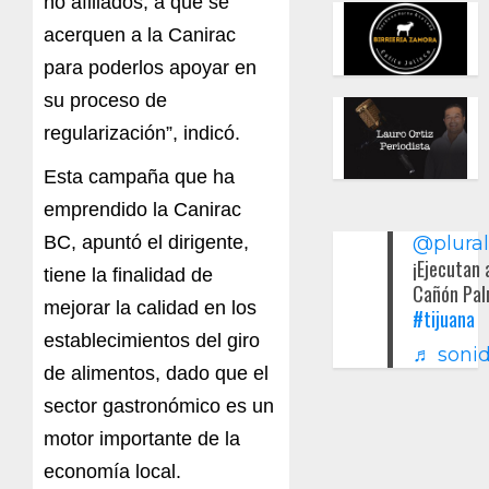
no afiliados, a que se
acerquen a la Canirac
para poderlos apoyar en
su proceso de
regularización”, indicó.
Esta campaña que ha
emprendido la Canirac
BC, apuntó el dirigente,
@plura
¡Ejecutan 
tiene la finalidad de
Cañón Pal
mejorar la calidad en los
#tijuana
establecimientos del giro
♬ sonid
de alimentos, dado que el
sector gastronómico es un
motor importante de la
economía local.