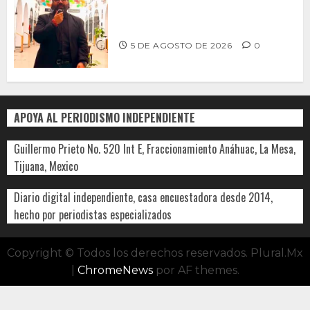
PARA RESCATAR EL MERCADO
MUNICIPAL DE ENSENADA
5 DE AGOSTO DE 2026
0
APOYA AL PERIODISMO INDEPENDIENTE
Guillermo Prieto No. 520 Int E, Fraccionamiento Anáhuac, La Mesa,
Tijuana, Mexico
Diario digital independiente, casa encuestadora desde 2014,
hecho por periodistas especializados
Copyright © Todos los derechos reservados. Plural.Mx
|
ChromeNews
por AF themes.