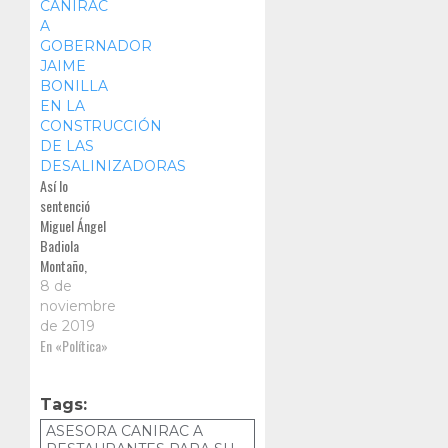
CANIRAC
Guadalupe y
A
en Tecate, ya
GOBERNADOR
que la
JAIME
autoridad no
BONILLA
ha
EN LA
determinado
CONSTRUCCIÓN
la apertura de
DE LAS
los negocios.
DESALINIZADORAS
Así lo
sentenció
Miguel Ángel
Badiola
Montaño,
presidente de
8 de
la Canirac
noviembre
Baja
de 2019
California,
En «Política»
quien advirtió
que la
industria
Tags:
gastronómica
ASESORA CANIRAC A
no está