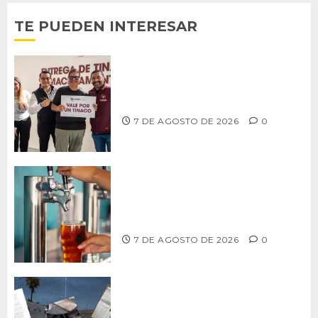
TE PUEDEN INTERESAR
Entrega alcalde Abdiel Gutiérrez 900
tinacos a las familias tijuanenses
7 DE AGOSTO DE 2026
0
CCDER impulsará programa para
fortalecer la industria cervecera
artesanal de Playas de Rosarito
7 DE AGOSTO DE 2026
0
Delegación Centro no atiende
denuncia de vecinos sobre predio de