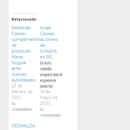
Relacionado
Refrenda
Avala
Canirac
Canirac
cumplimiento
acciones
de
de
protocolo
Cofepris
Mesa
en BC
En este
Segura
sentido,
ante
aseguró que el
nuevas
organismo
autoridades
avala las
23 de
acciones y
febrero de
19 de
diligencias
2021
mayo de
En
que llevó a
2020
«Comunidad»
cabo la
En
Cofepris Baja
«Comunidad»
California en
RESPALDA
el Valle de