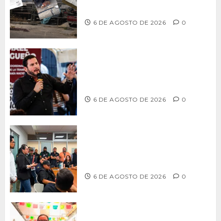
ex-estación de Bomberos
6 DE AGOSTO DE 2026
0
Ismael Burgueño se deslinda de
grupos políticos y llama a cerrar
filas para fortalecer a Morena
6 DE AGOSTO DE 2026
0
Continúa Ayuntamiento de Tijuana la
profesionalización de inspectores
con capacitaciones permanentes
6 DE AGOSTO DE 2026
0
PROPONE ADRIÁN GARCÍA REFORMA