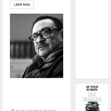
LEER MÁS
Muere el decano en medicina
legista y ex director del
SEMEFO, Gustavo Salazar
Fernández
27 DE OCTUBRE DE 2025