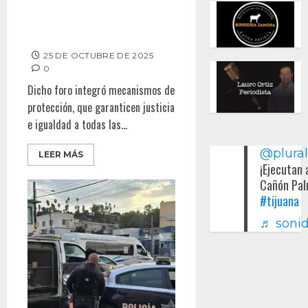
Participa Síndica Procuradora
en Foro Municipal
25 DE OCTUBRE DE 2025
0
Dicho foro integró mecanismos de
protección, que garanticen justicia
e igualdad a todas las...
@plura
LEER MÁS
¡Ejecutan 
Cañón Pal
#tijuana
♬ sonid