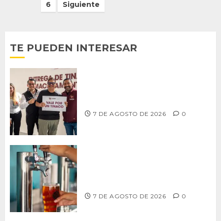
de
6
Siguiente
entradas
TE PUEDEN INTERESAR
Entrega alcalde Abdiel Gutiérrez 900
tinacos a las familias tijuanenses
7 DE AGOSTO DE 2026
0
CCDER impulsará programa para
fortalecer la industria cervecera
artesanal de Playas de Rosarito
7 DE AGOSTO DE 2026
0