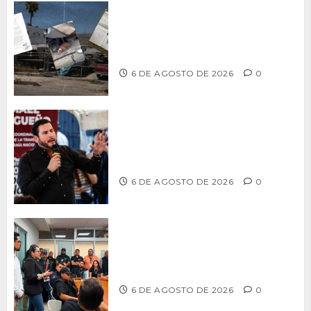
Delegación Centro no atiende
denuncia de vecinos sobre predio de
ex-estación de Bomberos
6 DE AGOSTO DE 2026
0
Ismael Burgueño se deslinda de
grupos políticos y llama a cerrar
filas para fortalecer a Morena
6 DE AGOSTO DE 2026
0
Continúa Ayuntamiento de Tijuana la
profesionalización de inspectores
con capacitaciones permanentes
6 DE AGOSTO DE 2026
0