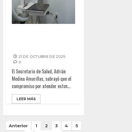
CARAVANAS DE SALUD LLEVAN
ESTUDIOS PARA DETECTAR EL
CÁNCER DE MAMA
21 DE OCTUBRE DE 2025
0
El Secretario de Salud, Adrián
Medina Amarillas, subrayó que el
compromiso por atender estos...
LEER MÁS
Paginación
Anterior
1
2
3
4
5