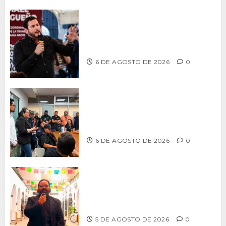
Ismael Burgueño se deslinda de
grupos políticos y llama a cerrar
filas para fortalecer a Morena
6 DE AGOSTO DE 2026
0
Continúa Ayuntamiento de Tijuana la
profesionalización de inspectores
con capacitaciones permanentes
6 DE AGOSTO DE 2026
0
PROPONE ADRIÁN GARCÍA REFORMA
PARA RESCATAR EL MERCADO
MUNICIPAL DE ENSENADA
5 DE AGOSTO DE 2026
0