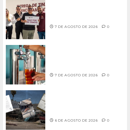
Entrega alcalde Abdiel Gutiérrez 900
tinacos a las familias tijuanenses
7 DE AGOSTO DE 2026
0
CCDER impulsará programa para
fortalecer la industria cervecera
artesanal de Playas de Rosarito
7 DE AGOSTO DE 2026
0
Delegación Centro no atiende
denuncia de vecinos sobre predio de
ex-estación de Bomberos
6 DE AGOSTO DE 2026
0