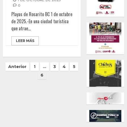
0
Playas de Rosarito BC 1 de octubre
de 2025.-En una ciudad turística
que atrae...
LEER MÁS
Paginación
Anterior
1
…
3
4
5
de
6
entradas