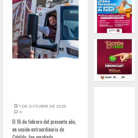
Amplía gobierno de Ismael
cobertura de recolección de
basura con 129 nuevos
camiones y 327 rutas en
Tijuana
1 DE OCTUBRE DE 2025
0
El 16 de febrero del presente año,
en sesión extraordinaria de
Cabildo, fue aprobada...