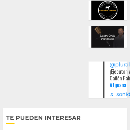
@plura
¡Ejecutan 
Cañón Pal
#tijuana
♬ sonid
TE PUEDEN INTERESAR