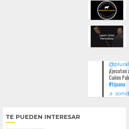
@plura
¡Ejecutan 
Cañón Pal
#tijuana
♬ sonid
TE PUEDEN INTERESAR