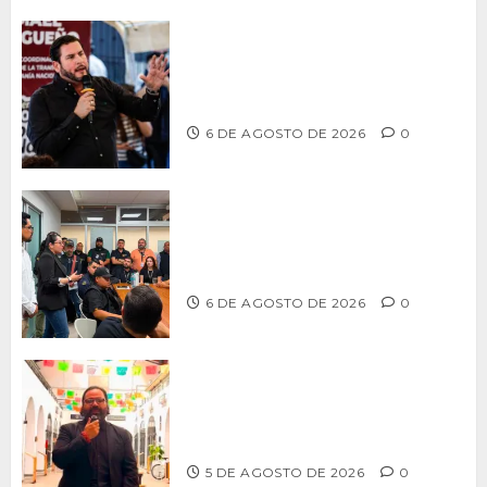
Ismael Burgueño se deslinda de
grupos políticos y llama a cerrar
filas para fortalecer a Morena
6 DE AGOSTO DE 2026
0
Continúa Ayuntamiento de Tijuana la
profesionalización de inspectores
con capacitaciones permanentes
6 DE AGOSTO DE 2026
0
PROPONE ADRIÁN GARCÍA REFORMA
PARA RESCATAR EL MERCADO
MUNICIPAL DE ENSENADA
5 DE AGOSTO DE 2026
0