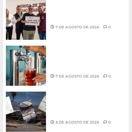
Entrega alcalde Abdiel Gutiérrez 900
tinacos a las familias tijuanenses
7 DE AGOSTO DE 2026
0
CCDER impulsará programa para
fortalecer la industria cervecera
artesanal de Playas de Rosarito
7 DE AGOSTO DE 2026
0
Delegación Centro no atiende
denuncia de vecinos sobre predio de
ex-estación de Bomberos
6 DE AGOSTO DE 2026
0