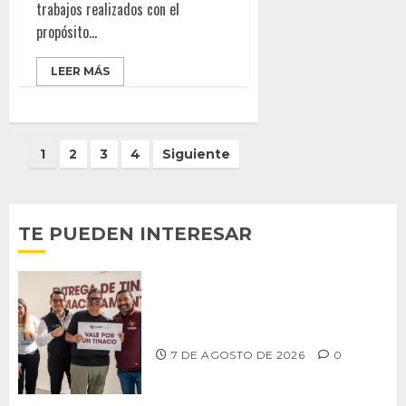
trabajos realizados con el
propósito...
LEER MÁS
Paginación
1
2
3
4
Siguiente
de
entradas
TE PUEDEN INTERESAR
Entrega alcalde Abdiel Gutiérrez 900
tinacos a las familias tijuanenses
7 DE AGOSTO DE 2026
0