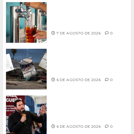
CCDER impulsará programa para
fortalecer la industria cervecera
artesanal de Playas de Rosarito
7 DE AGOSTO DE 2026
0
Delegación Centro no atiende
denuncia de vecinos sobre predio de
ex-estación de Bomberos
6 DE AGOSTO DE 2026
0
Ismael Burgueño se deslinda de
grupos políticos y llama a cerrar
filas para fortalecer a Morena
6 DE AGOSTO DE 2026
0