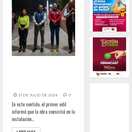
Realiza alcalde Abdiel Gutiérrez
Coronado supervisión de
Sendero Seguro en el CBTis
237
31 DE JULIO DE 2026
0
En este sentido, el primer edil
informó que la obra consistió en la
instalación...
LEER MÁS