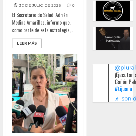
30 DE JULIO DE 2026
0
El Secretario de Salud, Adrián
Medina Amarillas, informó que,
como parte de esta estrategia,...
LEER MÁS
@plura
¡Ejecutan 
Cañón Pal
#tijuana
♬ sonid