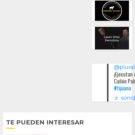
@plura
¡Ejecutan 
Cañón Pal
#tijuana
♬ sonid
TE PUEDEN INTERESAR