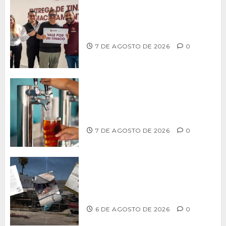
Entrega alcalde Abdiel Gutiérrez 900
tinacos a las familias tijuanenses
7 DE AGOSTO DE 2026
0
CCDER impulsará programa para
fortalecer la industria cervecera
artesanal de Playas de Rosarito
7 DE AGOSTO DE 2026
0
Delegación Centro no atiende
denuncia de vecinos sobre predio de
ex-estación de Bomberos
6 DE AGOSTO DE 2026
0