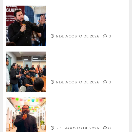
Ismael Burgueño se deslinda de
grupos políticos y llama a cerrar
filas para fortalecer a Morena
6 DE AGOSTO DE 2026
0
Continúa Ayuntamiento de Tijuana la
profesionalización de inspectores
con capacitaciones permanentes
6 DE AGOSTO DE 2026
0
PROPONE ADRIÁN GARCÍA REFORMA
PARA RESCATAR EL MERCADO
MUNICIPAL DE ENSENADA
5 DE AGOSTO DE 2026
0