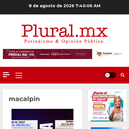
Saltar
8 de agosto de 2026
7:40:06 AM
al
contenido
Menú
principal
macalpin