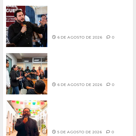
Ismael Burgueño se deslinda de
grupos políticos y llama a cerrar
filas para fortalecer a Morena
6 DE AGOSTO DE 2026
0
Continúa Ayuntamiento de Tijuana la
profesionalización de inspectores
con capacitaciones permanentes
6 DE AGOSTO DE 2026
0
PROPONE ADRIÁN GARCÍA REFORMA
PARA RESCATAR EL MERCADO
MUNICIPAL DE ENSENADA
5 DE AGOSTO DE 2026
0