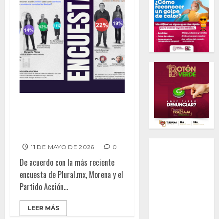
Encuesta: Macalpín destaca en
el PAN mientras Samaniego se
afianza en Morena
11 DE MAYO DE 2026
0
De acuerdo con la más reciente
encuesta de Plural.mx, Morena y el
Partido Acción...
LEER MÁS