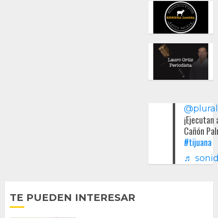
@plura
¡Ejecutan 
Cañón Pal
#tijuana
♬ sonid
TE PUEDEN INTERESAR