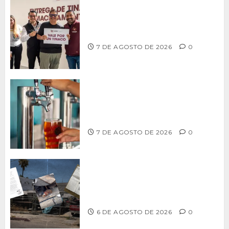
Entrega alcalde Abdiel Gutiérrez 900
tinacos a las familias tijuanenses
7 DE AGOSTO DE 2026
0
CCDER impulsará programa para
fortalecer la industria cervecera
artesanal de Playas de Rosarito
7 DE AGOSTO DE 2026
0
Delegación Centro no atiende
denuncia de vecinos sobre predio de
ex-estación de Bomberos
6 DE AGOSTO DE 2026
0