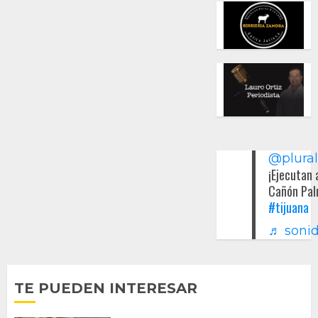
@plura
¡Ejecutan 
Cañón Pal
#tijuana
♬ sonid
TE PUEDEN INTERESAR