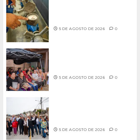
LLAMA CESPT A NO MANIPULAR NI
OBSTRUIR LOS MEDIDORES DE AGUA
5 DE AGOSTO DE 2026
0
Realiza Alfredo Álvarez asamblea
informativa en Ensenada
5 DE AGOSTO DE 2026
0
Supervisa alcalde Abdiel Gutiérrez
Coronado obra de pavimentación en la
colonia Xicoténcatl Leyva
5 DE AGOSTO DE 2026
0