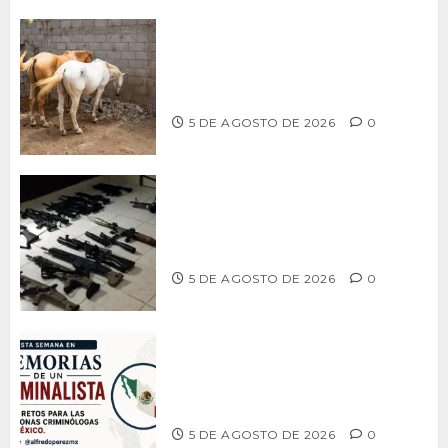
DETERMINAN VETERINARIOS
RESGUARDO DE DOS CABALLOS TRAS
REVISIÓN EN PLAYA HERMOSA
5 DE AGOSTO DE 2026
0
Ventanas Rotas – ¿Más armas, más
seguridad? El debate que México ya
no puede seguir evitando
5 DE AGOSTO DE 2026
0
MEMORIAS DE UN CRIMINALISTA –
Tres retos, una generación: la
criminología que México necesita
5 DE AGOSTO DE 2026
0