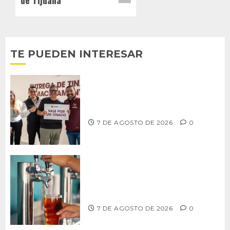
TE PUEDEN INTERESAR
Entrega alcalde Abdiel Gutiérrez 900
tinacos a las familias tijuanenses
7 DE AGOSTO DE 2026
0
CCDER impulsará programa para
fortalecer la industria cervecera
artesanal de Playas de Rosarito
7 DE AGOSTO DE 2026
0