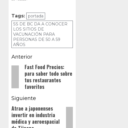
cerrar el ciclo
en esa área
del Estado.
Tags:
portada
SS DE BC DA A CONOCER
LOS SITIOS DE
VACUNACIÓN PARA
PERSONAS DE 50 A 59
AÑOS
Navegación
Anterior
de
Fast Food Precios:
Entrada
para saber todo sobre
anterior:
entradas
tus restaurantes
favoritos
Siguiente
Atrae a japonenses
Siguiente
invertir en industria
entrada:
médica y aeroespacial
de Tijuana