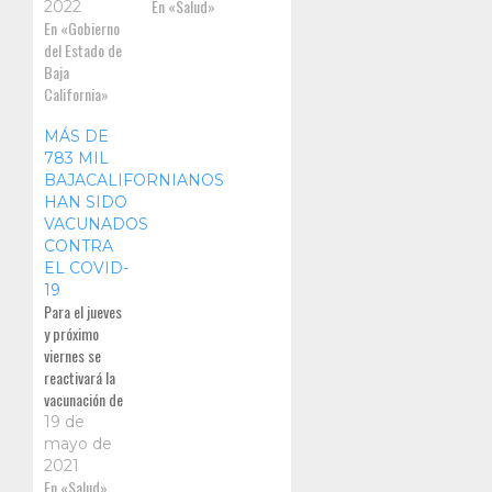
como han
primeras
En «Salud»
2022
hecho desde el
En «Gobierno
entidades que
inicio de la
del Estado de
concluya la
pandemia,
Baja
estrategia en
especialmente
California»
este grupo de
edad.
MÁS DE
783 MIL
BAJACALIFORNIANOS
HAN SIDO
VACUNADOS
CONTRA
EL COVID-
19
Para el jueves
y próximo
viernes se
reactivará la
vacunación de
50 a 59 años
19 de
en el municipio
mayo de
de San
2021
Quintín, para
En «Salud»