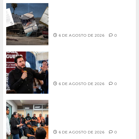
Delegación Centro no atiende
denuncia de vecinos sobre predio de
ex-estación de Bomberos
6 DE AGOSTO DE 2026
0
Ismael Burgueño se deslinda de
grupos políticos y llama a cerrar
filas para fortalecer a Morena
6 DE AGOSTO DE 2026
0
Continúa Ayuntamiento de Tijuana la
profesionalización de inspectores
con capacitaciones permanentes
6 DE AGOSTO DE 2026
0