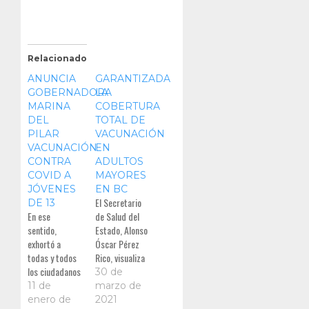
Relacionado
ANUNCIA
GARANTIZADA
GOBERNADORA
LA
MARINA
COBERTURA
DEL
TOTAL DE
PILAR
VACUNACIÓN
VACUNACIÓN
EN
CONTRA
ADULTOS
COVID A
MAYORES
JÓVENES
EN BC
El Secretario
DE 13
En ese
de Salud del
sentido,
Estado, Alonso
exhortó a
Óscar Pérez
todas y todos
Rico, visualiza
los ciudadanos
que Baja
30 de
a seguirse
California sea
11 de
marzo de
protegiendo
una de las
enero de
2021