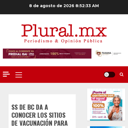
Saltar
8 de agosto de 2026
8:52:34 AM
al
contenido
Menú
principal
SS DE BC DA A
CONOCER LOS SITIOS
DE VACUNACIÓN PARA