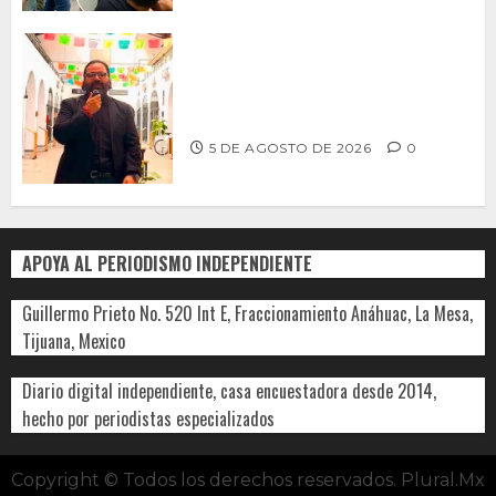
PROPONE ADRIÁN GARCÍA REFORMA
PARA RESCATAR EL MERCADO
MUNICIPAL DE ENSENADA
5 DE AGOSTO DE 2026
0
APOYA AL PERIODISMO INDEPENDIENTE
Guillermo Prieto No. 520 Int E, Fraccionamiento Anáhuac, La Mesa,
Tijuana, Mexico
Diario digital independiente, casa encuestadora desde 2014,
hecho por periodistas especializados
Copyright © Todos los derechos reservados. Plural.Mx