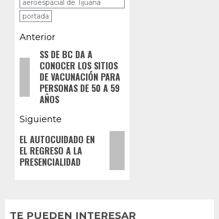
aeroespacial de Tijuana
portada
Navegación
Anterior
de
SS DE BC DA A
Entrada
CONOCER LOS SITIOS
anterior:
entradas
DE VACUNACIÓN PARA
PERSONAS DE 50 A 59
AÑOS
Siguiente
Siguiente
EL AUTOCUIDADO EN
EL REGRESO A LA
entrada:
PRESENCIALIDAD
TE PUEDEN INTERESAR