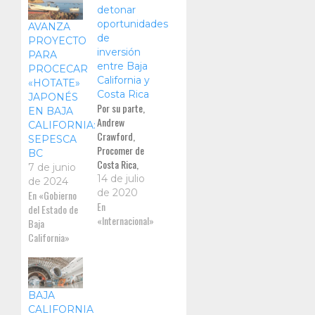
detonar
oportunidades
AVANZA
de
PROYECTO
inversión
PARA
entre Baja
PROCECAR
California y
«HOTATE»
Costa Rica
JAPONÉS
Por su parte,
EN BAJA
Andrew
CALIFORNIA:
Crawford,
SEPESCA
Procomer de
BC
Costa Rica,
7 de junio
enfatizó que
14 de julio
de 2024
su país tiene
de 2020
En «Gobierno
gran interés
En
del Estado de
en generar
«Internacional»
Baja
integración
California»
con la
industria de
Baja
California, ya
BAJA
que poseen
CALIFORNIA