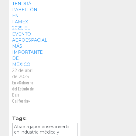
objetivos
TENDRÁ
comunes y un
PABELLÓN
tratado
EN
comercial
FAMEX
poco
2025, EL
explorado.
EVENTO
AEROESPACIAL
MÁS
IMPORTANTE
DE
MÉXICO
22 de abril
de 2025
En «Gobierno
del Estado de
Baja
California»
Tags:
Atrae a japonenses invertir
en industria médica y