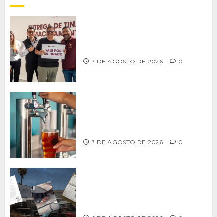
Entrega alcalde Abdiel Gutiérrez 900
tinacos a las familias tijuanenses
7 DE AGOSTO DE 2026
0
CCDER impulsará programa para
fortalecer la industria cervecera
artesanal de Playas de Rosarito
7 DE AGOSTO DE 2026
0
Delegación Centro no atiende
denuncia de vecinos sobre predio de
ex-estación de Bomberos