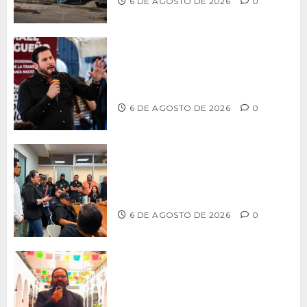
6 DE AGOSTO DE 2026
0
Ismael Burgueño se deslinda de
grupos políticos y llama a cerrar
filas para fortalecer a Morena
6 DE AGOSTO DE 2026
0
Continúa Ayuntamiento de Tijuana la
profesionalización de inspectores
con capacitaciones permanentes
6 DE AGOSTO DE 2026
0
PROPONE ADRIÁN GARCÍA REFORMA
PARA RESCATAR EL MERCADO
MUNICIPAL DE ENSENADA