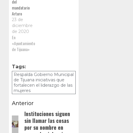
del
mandatario
Arturo
González
23 de
Cruz, el
diciembre
secretario de
de 2020
Desarrollo
En
Económico de
«Ayuntamiento
Tijuana
de Tijuana»
(Sedeti),
Arturo Pérez
Behr, enfatizó
Tags:
la importancia
Respalda Gobierno Municipal
de continuar el
de Tijuana iniciativas que
esfuerzo
fortalecen el liderazgo de las
conjunto
mujeres
Navegación
Anterior
de
Instituciones siguen
Entrada
sin llamar las cosas
anterior:
entradas
por su nombre en