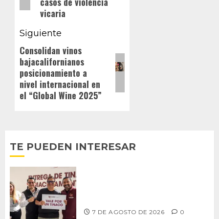
casos de violencia
vicaria
Siguiente
Consolidan vinos
Siguiente
bajacalifornianos
entrada:
posicionamiento a
nivel internacional en
el “Global Wine 2025”
TE PUEDEN INTERESAR
Entrega alcalde Abdiel Gutiérrez 900
tinacos a las familias tijuanenses
7 DE AGOSTO DE 2026
0