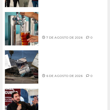
CCDER impulsará programa para
fortalecer la industria cervecera
artesanal de Playas de Rosarito
7 DE AGOSTO DE 2026
0
Delegación Centro no atiende
denuncia de vecinos sobre predio de
ex-estación de Bomberos
6 DE AGOSTO DE 2026
0
Ismael Burgueño se deslinda de
grupos políticos y llama a cerrar
filas para fortalecer a Morena