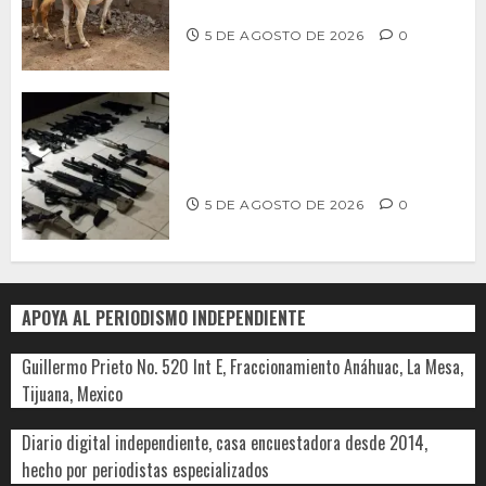
REVISIÓN EN PLAYA HERMOSA
5 DE AGOSTO DE 2026
0
Ventanas Rotas – ¿Más armas, más
seguridad? El debate que México ya
no puede seguir evitando
5 DE AGOSTO DE 2026
0
APOYA AL PERIODISMO INDEPENDIENTE
Guillermo Prieto No. 520 Int E, Fraccionamiento Anáhuac, La Mesa,
Tijuana, Mexico
Diario digital independiente, casa encuestadora desde 2014,
hecho por periodistas especializados