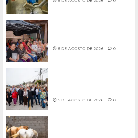
5 DE AGOSTO DE 2026
0
Realiza Alfredo Álvarez asamblea
informativa en Ensenada
5 DE AGOSTO DE 2026
0
Supervisa alcalde Abdiel Gutiérrez
Coronado obra de pavimentación en la
colonia Xicoténcatl Leyva
5 DE AGOSTO DE 2026
0
DETERMINAN VETERINARIOS
RESGUARDO DE DOS CABALLOS TRAS