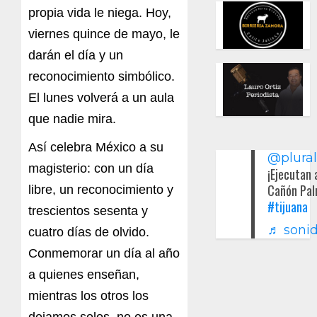
propia vida le niega. Hoy,
viernes quince de mayo, le
darán el día y un
reconocimiento simbólico.
El lunes volverá a un aula
que nadie mira.
Así celebra México a su
@plura
magisterio: con un día
¡Ejecutan 
Cañón Pal
libre, un reconocimiento y
#tijuana
trescientos sesenta y
♬ sonid
cuatro días de olvido.
Conmemorar un día al año
a quienes enseñan,
mientras los otros los
dejamos solos, no es una