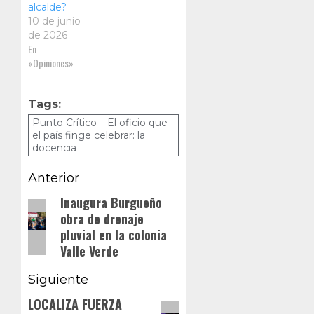
alcalde?
10 de junio
de 2026
En
«Opiniones»
Tags:
Punto Crítico – El oficio que
el país finge celebrar: la
docencia
Navegación
Anterior
de
Inaugura Burgueño
Entrada
obra de drenaje
anterior:
entradas
pluvial en la colonia
Valle Verde
Siguiente
LOCALIZA FUERZA
Siguiente