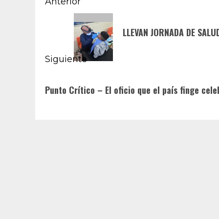
Navegación
Anterior
de
Entrada
LLEVAN JORNADA DE SALU
anterior:
entradas
Siguiente
Siguiente
Punto Crítico – El oficio que el país finge cele
entrada: