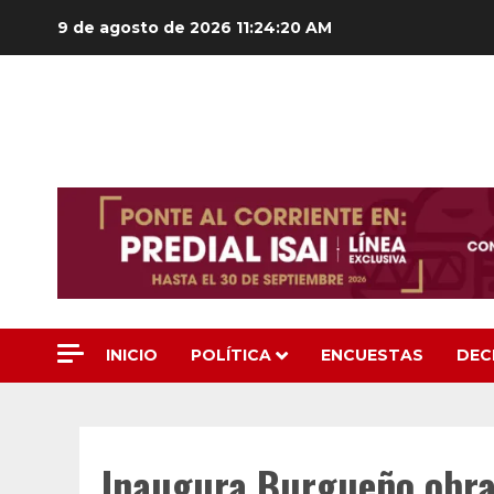
Saltar
9 de agosto de 2026
11:24:22 AM
al
contenido
INICIO
POLÍTICA
ENCUESTAS
DEC
Inaugura Burgueño obra 