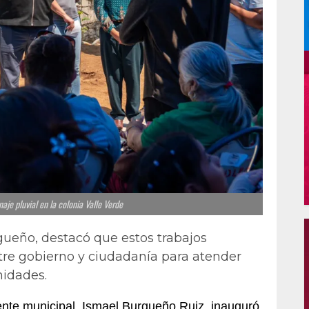
je pluvial en la colonia Valle Verde
gueño, destacó que estos trabajos
tre gobierno y ciudadanía para atender
nidades.
ente municipal, Ismael Burgueño Ruiz, inauguró