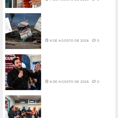
Delegación Centro no atiende
denuncia de vecinos sobre predio de
ex-estación de Bomberos
6 DE AGOSTO DE 2026
0
Ismael Burgueño se deslinda de
grupos políticos y llama a cerrar
filas para fortalecer a Morena
6 DE AGOSTO DE 2026
0
Continúa Ayuntamiento de Tijuana la
profesionalización de inspectores
con capacitaciones permanentes