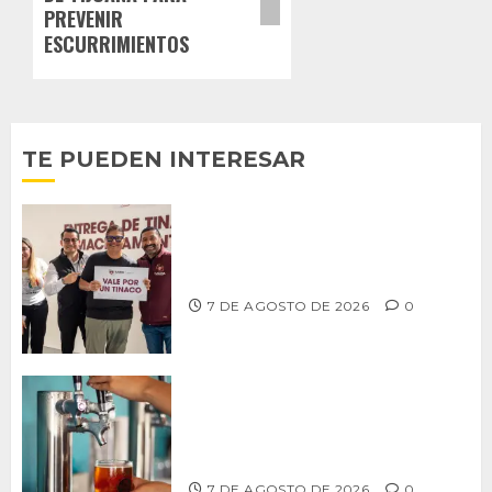
PREVENIR
ESCURRIMIENTOS
TE PUEDEN INTERESAR
Entrega alcalde Abdiel Gutiérrez 900
tinacos a las familias tijuanenses
7 DE AGOSTO DE 2026
0
CCDER impulsará programa para
fortalecer la industria cervecera
artesanal de Playas de Rosarito
7 DE AGOSTO DE 2026
0