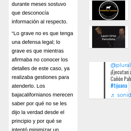
durante meses sostuvo
que desconocía
información al respecto.
“Lo grave no es que tenga
una defensa legal; lo
grave es que mientras
afirmaba no conocer los
@plura
detalles de este caso, ya
¡Ejecutan 
realizaba gestiones para
Cañón Pal
#tijuana
atenderlo. Los
bajacalifornianos merecen
♬ sonid
saber por qué no se les
dijo la verdad desde el
principio y por qué se
intentó minimizar un