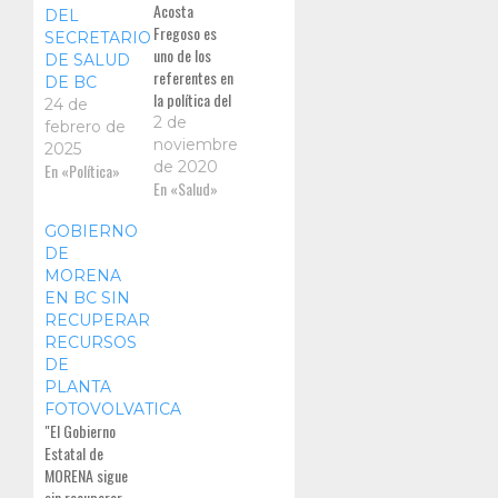
Acosta
DEL
Fregoso es
SECRETARIO
uno de los
DE SALUD
referentes en
DE BC
la política del
24 de
PRI en la
2 de
febrero de
época en qué
noviembre
2025
ha gobernado
de 2020
En «Política»
el PAN en Baja
En «Salud»
California, y
GOBIERNO
en últimas
DE
fechas
MORENA
EN BC SIN
RECUPERAR
RECURSOS
DE
PLANTA
FOTOVOLVATICA
"El Gobierno
Estatal de
MORENA sigue
sin recuperar