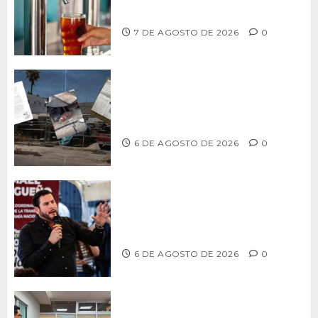
artesanal de Playas de Rosarito
7 DE AGOSTO DE 2026
0
Delegación Centro no atiende
denuncia de vecinos sobre predio de
ex-estación de Bomberos
6 DE AGOSTO DE 2026
0
Ismael Burgueño se deslinda de
grupos políticos y llama a cerrar
filas para fortalecer a Morena
6 DE AGOSTO DE 2026
0
Continúa Ayuntamiento de Tijuana la