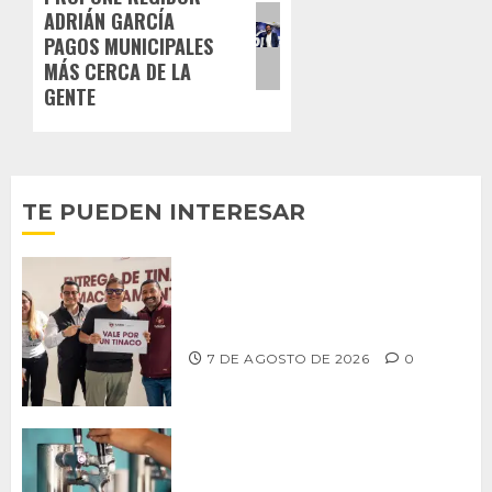
ADRIÁN GARCÍA
entrada:
PAGOS MUNICIPALES
MÁS CERCA DE LA
GENTE
TE PUEDEN INTERESAR
Entrega alcalde Abdiel Gutiérrez 900
tinacos a las familias tijuanenses
7 DE AGOSTO DE 2026
0
CCDER impulsará programa para
fortalecer la industria cervecera