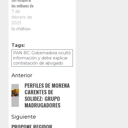
los millones de
pesos que el
7 de
anterior
febrero de
gobierno
2023
entregó por la
En «Política»
planta
fotovoltaica
que nunca se
Tags:
construyó"
PAN BC: Gobernadora ocultó
información y debe explicar
contratación de abogado
Navegación
Anterior
de
PERFILES DE MORENA
Entrada
CARENTES DE
anterior:
entradas
SOLIDEZ: GRUPO
MADRUGADORES
Siguiente
PROPONE REGIDOR
Siguiente