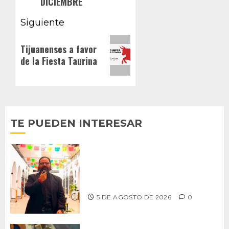
DICIEMBRE
Siguiente
Siguiente
Tijuanenses a favor
entrada:
de la Fiesta Taurina
TE PUEDEN INTERESAR
PROPONE ADRIÁN GARCÍA REFORMA
PARA RESCATAR EL MERCADO
MUNICIPAL DE ENSENADA
5 DE AGOSTO DE 2026
0