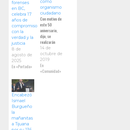
como
forenses
organismo
en BC,
ciudadano
celebra 17
Con motivo de
años de
este 50
compromiso
aniversario,
con la
dijo, se
verdad y la
realizarán
justicia
actividades
14 de
8 de
entre ellas la
octubre de
agosto de
entrega de
2019
2025
reconocimientos
En
En «Portada»
a los ex
«Comunidad»
Presidentes,
fundadores,
socios con
más años
Encabezó
Ismael
Burgueño
la
mañanitas
a Tijuana
por su 136