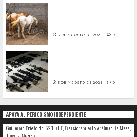
DETERMINAN VETERINARIOS
RESGUARDO DE DOS CABALLOS TRAS
REVISIÓN EN PLAYA HERMOSA
5 DE AGOSTO DE 2026
0
Ventanas Rotas – ¿Más armas, más
seguridad? El debate que México ya
no puede seguir evitando
5 DE AGOSTO DE 2026
0
APOYA AL PERIODISMO INDEPENDIENTE
Guillermo Prieto No. 520 Int E, Fraccionamiento Anáhuac, La Mesa,
Tijuana, Mexico