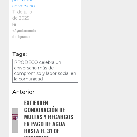
aniversario
11 de julio
de 2025
En
«Ayuntamiento
de Tijuana»
Tags:
PRODECO celebra un
aniversario más de
compromiso y labor social en
la comunidad
Navegación
Anterior
de
EXTIENDEN
Entrada
CONDONACIÓN DE
anterior:
entradas
MULTAS Y RECARGOS
EN PAGO DE AGUA
HASTA EL 31 DE