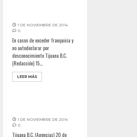
Exhortan a ciudadanos utilizar
sus derechos ante embargos
en aduana
1 DE NOVIEMBRE DE 2014
0
En casos de exceder franquicia y
no autodeclarar por
desconocimiento Tijuana B.C.
(Redacción) 15...
LEER MÁS
Cobertura noticiosa de la
“Casa Blanca”
1 DE NOVIEMBRE DE 2014
0
Tijuana B.C. (Agencias) 20 de