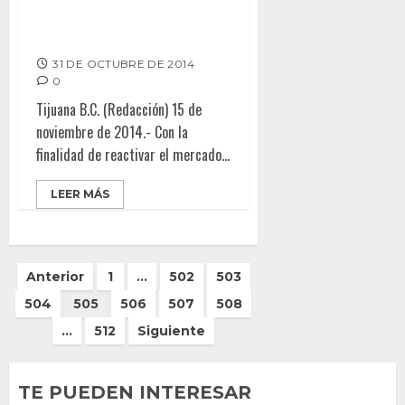
Gobierno de la ciudad impulsa
economía local, mediante el
programa “BUEN FIN”
31 DE OCTUBRE DE 2014
0
Tijuana B.C. (Redacción) 15 de
noviembre de 2014.- Con la
finalidad de reactivar el mercado...
LEER MÁS
Paginación
Anterior
1
…
502
503
de
504
505
506
507
508
entradas
…
512
Siguiente
TE PUEDEN INTERESAR