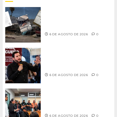
Delegación Centro no atiende
denuncia de vecinos sobre predio de
ex-estación de Bomberos
6 DE AGOSTO DE 2026
0
Ismael Burgueño se deslinda de
grupos políticos y llama a cerrar
filas para fortalecer a Morena
6 DE AGOSTO DE 2026
0
Continúa Ayuntamiento de Tijuana la
profesionalización de inspectores
con capacitaciones permanentes
6 DE AGOSTO DE 2026
0