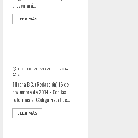
presentará...
LEER MÁS
Invitan a contribuyentes
asesorarse para no incurrir en
defraudaciones fiscales
1 DE NOVIEMBRE DE 2014
0
Tijuana B.C. (Redacción) 16 de
noviembre de 2014.- Con las
reformas al Código Fiscal de...
LEER MÁS