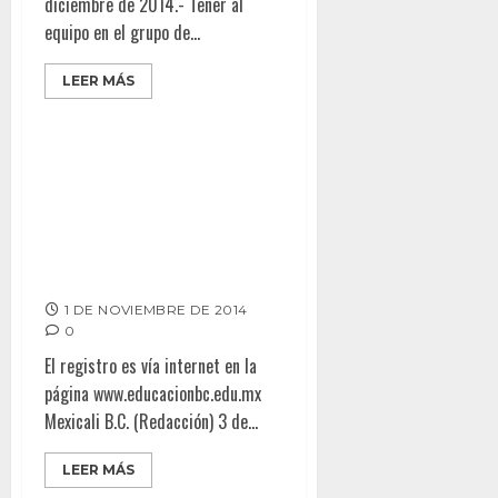
diciembre de 2014.- Tener al
equipo en el grupo de...
LEER MÁS
Prórroga al 14 de diciembre
para inscripciones a
preescolar, primer grado de
primaria y secundaria, ciclo
escolar 2015-2016
1 DE NOVIEMBRE DE 2014
0
El registro es vía internet en la
página www.educacionbc.edu.mx
Mexicali B.C. (Redacción) 3 de...
LEER MÁS