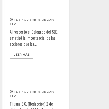
Se entregan paquetes
escolares en secundarias de
zona rural de Tecate
1 DE NOVIEMBRE DE 2014
0
Al respecto el Delegado del SEE,
enfatizó la importancia de las
acciones que las...
LEER MÁS
Cumple CETYS positivamente al
llegar a media temporada de
ABE
1 DE NOVIEMBRE DE 2014
0
Tijuana B.C. (Redacción) 2 de