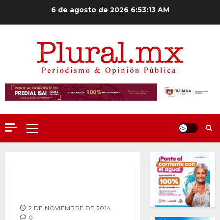
Saltar
6 de agosto de 2026
6:53:14 AM
al
contenido
Menú
principal
Venden desnudos de Marilyn
Monroe
2 DE NOVIEMBRE DE 2014
0