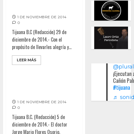
Organiza Plantronics posada
navideña a niños de casa hogar
1 DE NOVIEMBRE DE 2014
0
Tijuana B.C (Redacción) 29 de
diciembre de 2014.- Con el
propósito de llevarles alegría y...
LEER MÁS
@plura
¡Ejecutan 
Cañón Pal
#tijuana
Presentará libro para repensar
la psicología comunitaria
♬ sonid
1 DE NOVIEMBRE DE 2014
0
Tijuana B.C. (Redacción) 5 de
diciembre de 2014.- El doctor
Jorge Mario Flores Osorio,