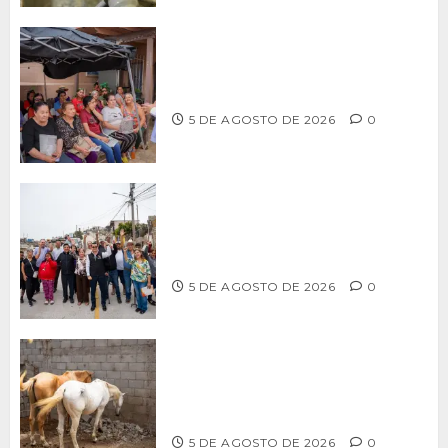
Realiza Alfredo Álvarez asamblea
informativa en Ensenada
5 DE AGOSTO DE 2026
0
Supervisa alcalde Abdiel Gutiérrez
Coronado obra de pavimentación en la
colonia Xicoténcatl Leyva
5 DE AGOSTO DE 2026
0
DETERMINAN VETERINARIOS
RESGUARDO DE DOS CABALLOS TRAS
REVISIÓN EN PLAYA HERMOSA
5 DE AGOSTO DE 2026
0