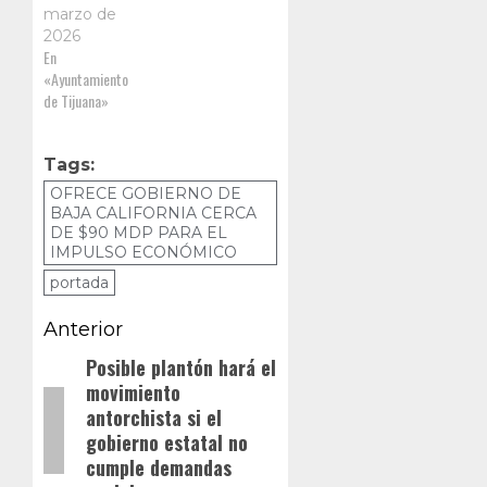
marzo de
2026
En
«Ayuntamiento
de Tijuana»
Tags:
OFRECE GOBIERNO DE
BAJA CALIFORNIA CERCA
DE $90 MDP PARA EL
IMPULSO ECONÓMICO
portada
Navegación
Anterior
de
Posible plantón hará el
Entrada
movimiento
anterior:
entradas
antorchista si el
gobierno estatal no
cumple demandas