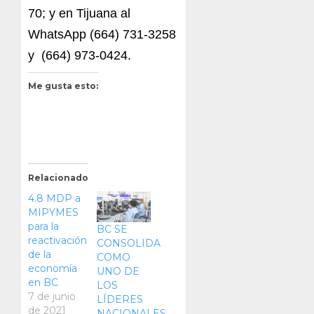
70; y en Tijuana al
WhatsApp (664) 731-3258
y (664) 973-0424.
Me gusta esto:
Relacionado
4.8 MDP a
MIPYMES
para la
BC SE
reactivación
CONSOLIDA
de la
COMO
economía
UNO DE
en BC
LOS
7 de junio
LÍDERES
de 2021
NACIONALES