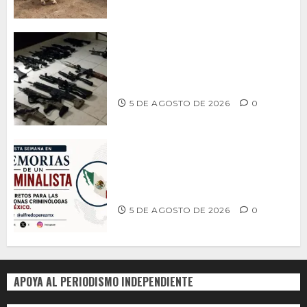
Ventanas Rotas – ¿Más armas, más
seguridad? El debate que México ya
no puede seguir evitando
5 DE AGOSTO DE 2026
0
MEMORIAS DE UN CRIMINALISTA –
Tres retos, una generación: la
criminología que México necesita
5 DE AGOSTO DE 2026
0
APOYA AL PERIODISMO INDEPENDIENTE