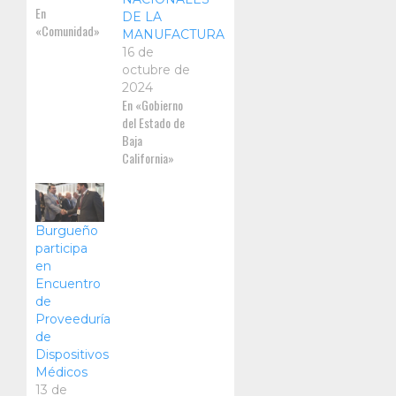
En
DE LA
«Comunidad»
MANUFACTURA
16 de
octubre de
2024
En «Gobierno
del Estado de
Baja
California»
Burgueño
participa
en
Encuentro
de
Proveeduría
de
Dispositivos
Médicos
13 de