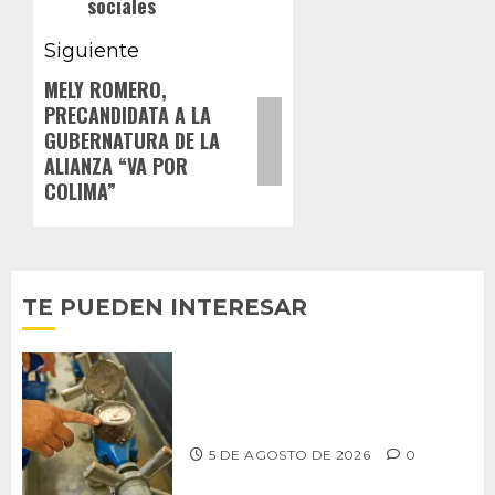
sociales
Siguiente
MELY ROMERO,
Siguiente
PRECANDIDATA A LA
entrada:
GUBERNATURA DE LA
ALIANZA “VA POR
COLIMA”
TE PUEDEN INTERESAR
LLAMA CESPT A NO MANIPULAR NI
OBSTRUIR LOS MEDIDORES DE AGUA
5 DE AGOSTO DE 2026
0