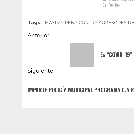
California»
Tags:
MÁXIMA PENA CONTRA AGRESORES DE
Navegación
Anterior
de
Entrada
Es “COVID-19” 
anterior:
entradas
Siguiente
Siguiente
IMPARTE POLICÍA MUNICIPAL PROGRAMA D.A.R.
entrada: