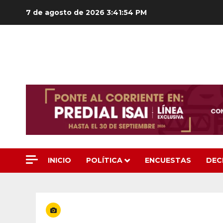
Saltar
7 de agosto de 2026
3:41:56 PM
al
contenido
INICIO
POLÍTICA
ENCUESTAS
DEC