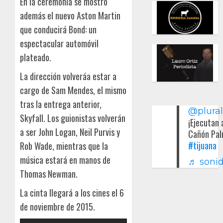
En la ceremonia se mostró
además el nuevo Aston Martin
que conducirá Bond: un
espectacular automóvil
plateado.
La dirección volveráa estar a
cargo de Sam Mendes, el mismo
tras la entrega anterior,
@plura
Skyfall. Los guionistas volverán
¡Ejecutan 
a ser John Logan, Neil Purvis y
Cañón Pal
#tijuana
Rob Wade, mientras que la
música estará en manos de
♬ sonid
Thomas Newman.
La cinta llegará a los cines el 6
de noviembre de 2015.