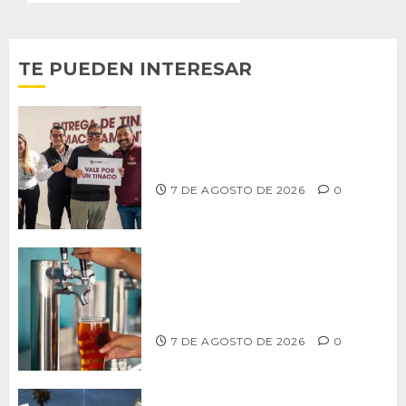
TE PUEDEN INTERESAR
Entrega alcalde Abdiel Gutiérrez 900
tinacos a las familias tijuanenses
7 DE AGOSTO DE 2026
0
CCDER impulsará programa para
fortalecer la industria cervecera
artesanal de Playas de Rosarito
7 DE AGOSTO DE 2026
0