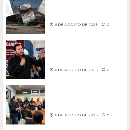
Delegación Centro no atiende
denuncia de vecinos sobre predio de
ex-estación de Bomberos
6 DE AGOSTO DE 2026
0
Ismael Burgueño se deslinda de
grupos políticos y llama a cerrar
filas para fortalecer a Morena
6 DE AGOSTO DE 2026
0
Continúa Ayuntamiento de Tijuana la
profesionalización de inspectores
con capacitaciones permanentes
6 DE AGOSTO DE 2026
0