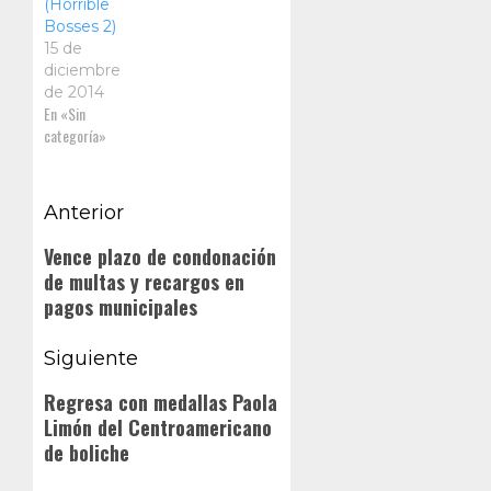
(Horrible
Bosses 2)
15 de
diciembre
de 2014
En «Sin
categoría»
Navegación
Anterior
de
Entrada
Vence plazo de condonación
de multas y recargos en
anterior:
entradas
pagos municipales
Siguiente
Siguiente
Regresa con medallas Paola
Limón del Centroamericano
entrada:
de boliche