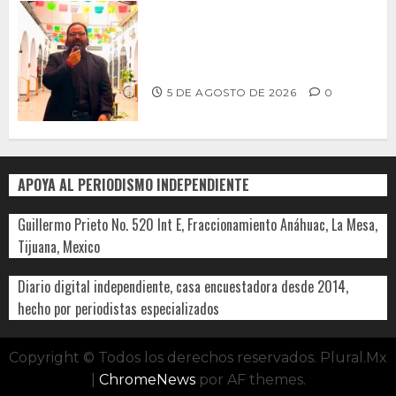
PROPONE ADRIÁN GARCÍA REFORMA
PARA RESCATAR EL MERCADO
MUNICIPAL DE ENSENADA
5 DE AGOSTO DE 2026
0
APOYA AL PERIODISMO INDEPENDIENTE
Guillermo Prieto No. 520 Int E, Fraccionamiento Anáhuac, La Mesa,
Tijuana, Mexico
Diario digital independiente, casa encuestadora desde 2014,
hecho por periodistas especializados
Copyright © Todos los derechos reservados. Plural.Mx
|
ChromeNews
por AF themes.