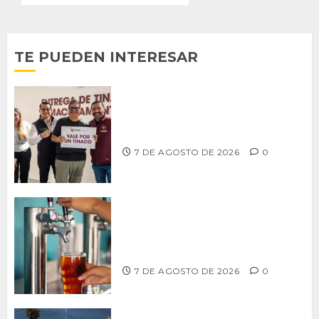
TE PUEDEN INTERESAR
Entrega alcalde Abdiel Gutiérrez 900
tinacos a las familias tijuanenses
7 DE AGOSTO DE 2026
0
CCDER impulsará programa para
fortalecer la industria cervecera
artesanal de Playas de Rosarito
7 DE AGOSTO DE 2026
0