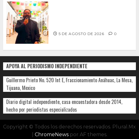
PROPONE ADRIÁN GARCÍA REFORMA
PARA RESCATAR EL MERCADO
MUNICIPAL DE ENSENADA
5 DE AGOSTO DE 2026
0
APOYA AL PERIODISMO INDEPENDIENTE
Guillermo Prieto No. 520 Int E, Fraccionamiento Anáhuac, La Mesa,
Tijuana, Mexico
Diario digital independiente, casa encuestadora desde 2014,
hecho por periodistas especializados
Copyright © Todos los derechos reservados. Plural.Mx
|
ChromeNews
por AF themes.