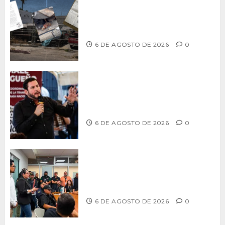
Delegación Centro no atiende
denuncia de vecinos sobre predio de
ex-estación de Bomberos
6 DE AGOSTO DE 2026
0
Ismael Burgueño se deslinda de
grupos políticos y llama a cerrar
filas para fortalecer a Morena
6 DE AGOSTO DE 2026
0
Continúa Ayuntamiento de Tijuana la
profesionalización de inspectores
con capacitaciones permanentes
6 DE AGOSTO DE 2026
0