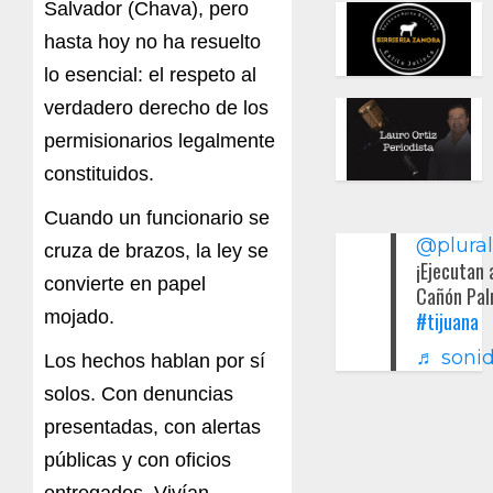
Salvador (Chava), pero
hasta hoy no ha resuelto
lo esencial: el respeto al
verdadero derecho de los
permisionarios legalmente
constituidos.
Cuando un funcionario se
@plura
cruza de brazos, la ley se
¡Ejecutan 
convierte en papel
Cañón Pal
mojado.
#tijuana
♬ sonid
Los hechos hablan por sí
solos. Con denuncias
presentadas, con alertas
públicas y con oficios
entregados, Vivían