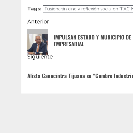
Tags:
Fusionarán cine y reflexión social en “FAC
Navegación
Anterior
de
Entrada
IMPULSAN ESTADO Y MUNICIPIO D
anterior:
entradas
EMPRESARIAL
Siguiente
Siguiente
Alista Canacintra Tijuana su “Cumbre Industria
entrada: