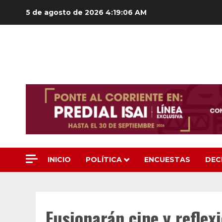
Saltar
5 de agosto de 2026
4:19:07 AM
al
contenido
INICIO
POLÍTICA
ENCUESTAS
DEC
Fusionarán cine y reflex