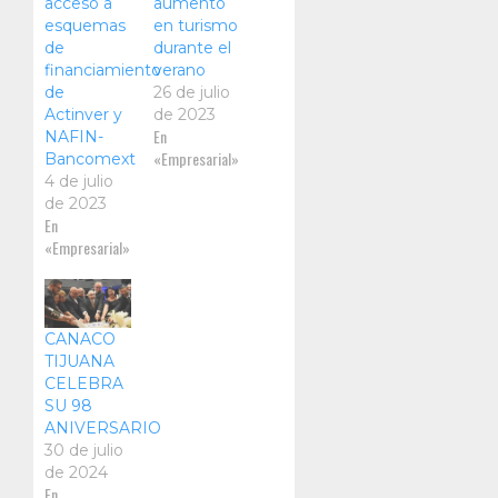
acceso a
aumento
esquemas
en turismo
de
durante el
financiamiento
verano
de
26 de julio
Actinver y
de 2023
En
NAFIN-
«Empresarial»
Bancomext
4 de julio
de 2023
En
«Empresarial»
CANACO
TIJUANA
CELEBRA
SU 98
ANIVERSARIO
30 de julio
de 2024
En