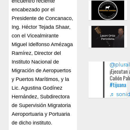
encuentro reciente
encabezado por el
Presidente de Concanaco,
Ing. Héctor Tejada Shaar,
con el Vicealmirante
Miguel Idelfonso Amézaga
Ramírez, Director del
Instituto Nacional de
@plura
Migración de Aeropuertos
¡Ejecutan 
Cañón Pal
y Puertos Marítimos, y la
#tijuana
Lic. Agustina Godínez
♬ sonid
Hernández, Subdirectora
de Supervisión Migratoria
Aeroportuaria y Portuaria
de dicho instituto.