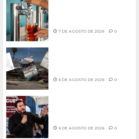
CCDER impulsará programa para
fortalecer la industria cervecera
artesanal de Playas de Rosarito
7 DE AGOSTO DE 2026
0
Delegación Centro no atiende
denuncia de vecinos sobre predio de
ex-estación de Bomberos
6 DE AGOSTO DE 2026
0
Ismael Burgueño se deslinda de
grupos políticos y llama a cerrar
filas para fortalecer a Morena
6 DE AGOSTO DE 2026
0