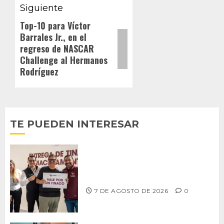
Siguiente
Top-10 para Víctor
Siguiente
Barrales Jr., en el
entrada:
regreso de NASCAR
Challenge al Hermanos
Rodríguez
TE PUEDEN INTERESAR
Entrega alcalde Abdiel Gutiérrez 900
tinacos a las familias tijuanenses
7 DE AGOSTO DE 2026
0