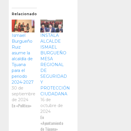
Relacionado
Ismael
INSTALA
Burgueño
ALCALDE
Ruiz
ISMAEL
asume la
BURGUEÑO
alcaldía de
MESA
Tijuana
REGIONAL
para el
DE
periodo
SEGURIDAD
2024-2027
Y
30 de
PROTECCIÓN
septiembre
CIUDADANA
de 2024
16 de
En «Política»
octubre de
2024
En
«Ayuntamiento
de Tijuana»