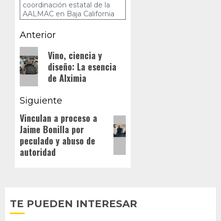
coordinación estatal de la
AALMAC en Baja California
Navegación
Anterior
de
Entrada
Vino, ciencia y
diseño: La esencia
anterior:
entradas
de Alximia
Siguiente
Vinculan a proceso a
Siguiente
Jaime Bonilla por
entrada:
peculado y abuso de
autoridad
TE PUEDEN INTERESAR