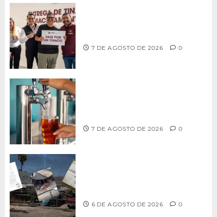
Entrega alcalde Abdiel Gutiérrez 900
tinacos a las familias tijuanenses
7 DE AGOSTO DE 2026
0
CCDER impulsará programa para
fortalecer la industria cervecera
artesanal de Playas de Rosarito
7 DE AGOSTO DE 2026
0
Delegación Centro no atiende
denuncia de vecinos sobre predio de
ex-estación de Bomberos
6 DE AGOSTO DE 2026
0