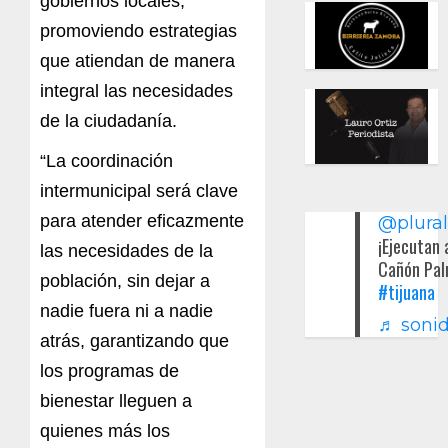
gobiernos locales,
promoviendo estrategias
que atiendan de manera
integral las necesidades
de la ciudadanía.
“La coordinación
intermunicipal será clave
para atender eficazmente
@plura
¡Ejecutan 
las necesidades de la
Cañón Pal
población, sin dejar a
#tijuana
nadie fuera ni a nadie
♬ sonid
atrás, garantizando que
los programas de
bienestar lleguen a
quienes más los