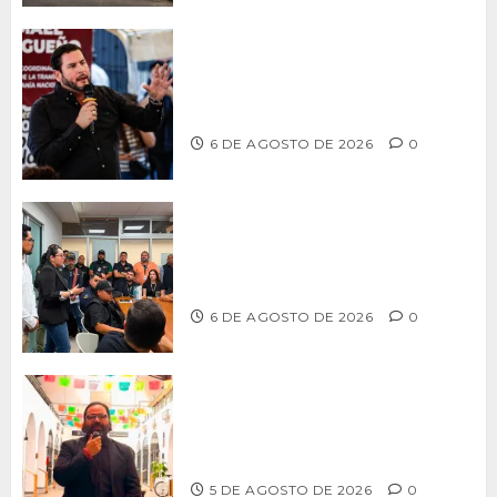
Ismael Burgueño se deslinda de
grupos políticos y llama a cerrar
filas para fortalecer a Morena
6 DE AGOSTO DE 2026
0
Continúa Ayuntamiento de Tijuana la
profesionalización de inspectores
con capacitaciones permanentes
6 DE AGOSTO DE 2026
0
PROPONE ADRIÁN GARCÍA REFORMA
PARA RESCATAR EL MERCADO
MUNICIPAL DE ENSENADA
5 DE AGOSTO DE 2026
0