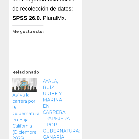
de recolección de datos:
SPSS 26.0
. PluralMx.
Me gusta esto:
Relacionado
AYALA,
RUÍZ
URIBE Y
Así va la
MARINA
carrera por
EN
la
CARRERA
Gubernatura
´PAREJERA
en Baja
´ POR
California
GUBERNATURA;
(Diciembre
GANARÍA
2025)