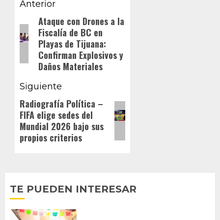
Navegación
Anterior
de
Ataque con Drones a la
Entrada
Fiscalía de BC en
anterior:
entradas
Playas de Tijuana:
Confirman Explosivos y
Daños Materiales
Siguiente
Radiografía Política –
Siguiente
FIFA elige sedes del
entrada:
Mundial 2026 bajo sus
propios criterios
TE PUEDEN INTERESAR