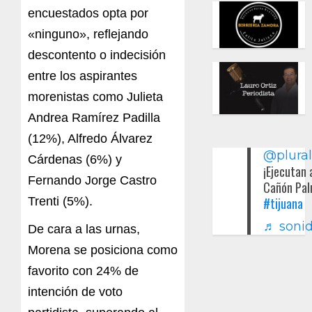
encuestados opta por
«ninguno», reflejando
descontento o indecisión
entre los aspirantes
morenistas como Julieta
Andrea Ramírez Padilla
(12%), Alfredo Álvarez
@plura
Cárdenas (6%) y
¡Ejecutan 
Fernando Jorge Castro
Cañón Pal
#tijuana
Trenti (5%).
♬ sonid
De cara a las urnas,
Morena se posiciona como
favorito con 24% de
intención de voto