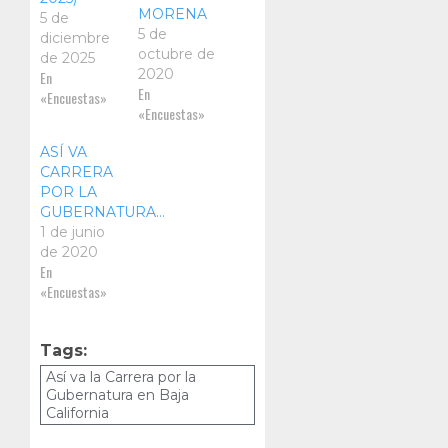
MORENA
5 de
5 de
diciembre
octubre de
de 2025
2020
En
En
«Encuestas»
«Encuestas»
ASÍ VA
CARRERA
POR LA
GUBERNATURA…
1 de junio
de 2020
En
«Encuestas»
Tags:
Así va la Carrera por la
Gubernatura en Baja
California