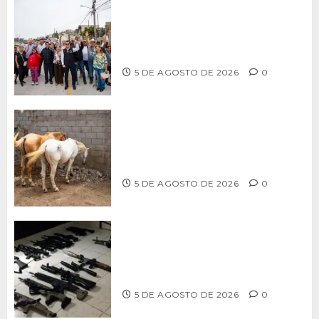
Supervisa alcalde Abdiel Gutiérrez
Coronado obra de pavimentación en la
colonia Xicoténcatl Leyva
5 DE AGOSTO DE 2026
0
DETERMINAN VETERINARIOS
RESGUARDO DE DOS CABALLOS TRAS
REVISIÓN EN PLAYA HERMOSA
5 DE AGOSTO DE 2026
0
Ventanas Rotas – ¿Más armas, más
seguridad? El debate que México ya
no puede seguir evitando
5 DE AGOSTO DE 2026
0