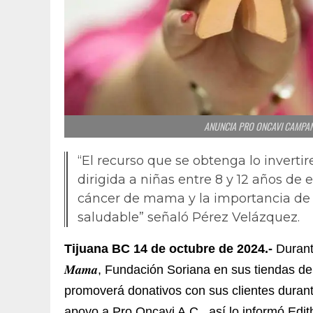
ANUNCIA PRO ONCAVI CAMPAÑ
“El recurso que se obtenga lo inver
dirigida a niñas entre 8 y 12 años de
cáncer de mama y la importancia de l
saludable” señaló Pérez Velázquez.
Tijuana BC 14 de octubre de 2024.-
Durante t
𝑴𝒂𝒎𝒂, Fundación Soriana en sus tiendas 
promoverá donativos con sus clientes durante la campañ
apoyo a Pro Oncavi A.C., así lo informó Edi