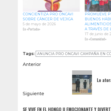
CONCIENTIZA PRO ONCAVI
PROMUEVE P
SOBRE CÁNCER DE VEJIGA
BUENOS HÁB
5 de mayo de 2026
ALIMENTICIO
En «Portada»
A TRAVÉS DE 
17 de junio de
En «Comunidad»
Tags:
ANUNCIA PRO ONCAVI CAMPAÑA EN C
Navegación
Anterior
de
Entrada
Lo ator
anterior:
entradas
Siguiente
Siguiente
SE VIVE EN EL HONGO II EMOCIONANTE Y DIVE
entrada: