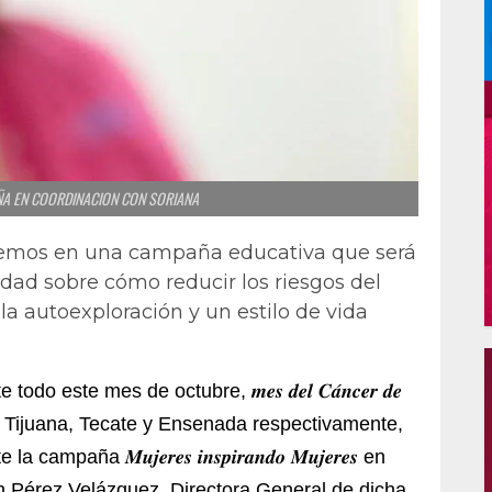
A EN COORDINACION CON SORIANA
tiremos en una campaña educativa que será
 edad sobre cómo reducir los riesgos del
a autoexploración y un estilo de vida
odo este mes de octubre, 𝒎𝒆𝒔 𝒅𝒆𝒍 𝑪𝒂́𝒏𝒄𝒆𝒓 𝒅𝒆
de Tijuana, Tecate y Ensenada respectivamente,
a 𝑴𝒖𝒋𝒆𝒓𝒆𝒔 𝒊𝒏𝒔𝒑𝒊𝒓𝒂𝒏𝒅𝒐 𝑴𝒖𝒋𝒆𝒓𝒆𝒔 en
th Pérez Velázquez, Directora General de dicha