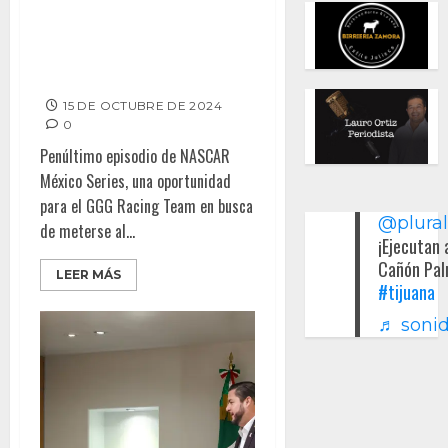
Julio Rejón y el GGG Racing
Team, a un paso del podio de
NASCAR México Series en
Puebla
15 DE OCTUBRE DE 2024
0
Penúltimo episodio de NASCAR
México Series, una oportunidad
para el GGG Racing Team en busca
@plura
de meterse al...
¡Ejecutan 
Cañón Pal
LEER MÁS
#tijuana
♬ sonid