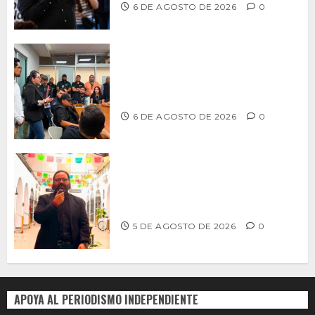
6 DE AGOSTO DE 2026
0
Continúa Ayuntamiento de Tijuana la
profesionalización de inspectores
con capacitaciones permanentes
6 DE AGOSTO DE 2026
0
PROPONE ADRIÁN GARCÍA REFORMA
PARA RESCATAR EL MERCADO
MUNICIPAL DE ENSENADA
5 DE AGOSTO DE 2026
0
APOYA AL PERIODISMO INDEPENDIENTE