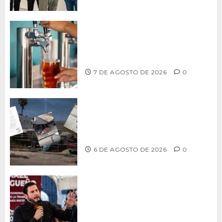
CCDER impulsará programa para
fortalecer la industria cervecera
artesanal de Playas de Rosarito
7 DE AGOSTO DE 2026
0
Delegación Centro no atiende
denuncia de vecinos sobre predio de
ex-estación de Bomberos
6 DE AGOSTO DE 2026
0
Ismael Burgueño se deslinda de
grupos políticos y llama a cerrar
filas para fortalecer a Morena