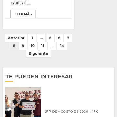
agentes de...
LEER MÁS
Paginación
Anterior
1
…
5
6
7
de
8
9
10
11
…
14
entradas
Siguiente
TE PUEDEN INTERESAR
Entrega alcalde Abdiel Gutiérrez 900
tinacos a las familias tijuanenses
7 DE AGOSTO DE 2026
0