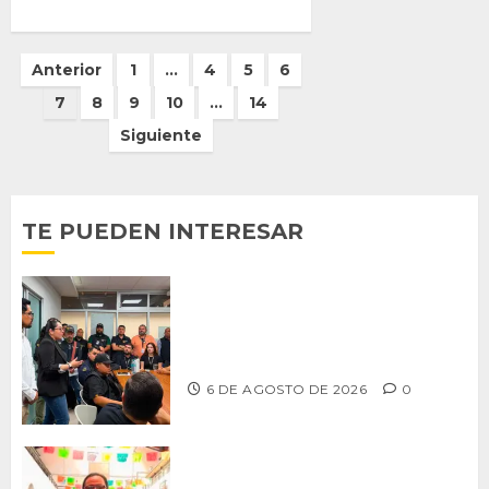
Paginación
Anterior
1
…
4
5
6
de
7
8
9
10
…
14
entradas
Siguiente
TE PUEDEN INTERESAR
Continúa Ayuntamiento de Tijuana la
profesionalización de inspectores
con capacitaciones permanentes
6 DE AGOSTO DE 2026
0
PROPONE ADRIÁN GARCÍA REFORMA