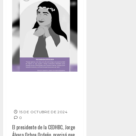
Acusa CEDHBC a autoridades
de Mexicali de omisas; fallas
causaron feminicidio de
Daryela
15 DE OCTUBRE DE 2024
0
El presidente de la CEDHBC, Jorge
Álvaro Ochoa Orduño, precisó que,