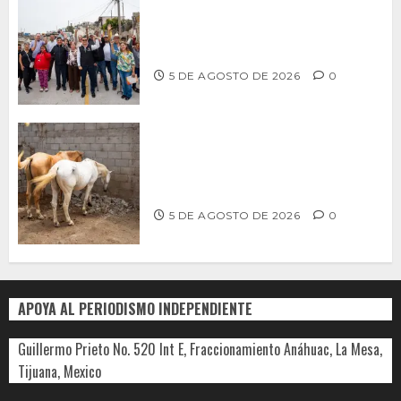
Supervisa alcalde Abdiel Gutiérrez
Coronado obra de pavimentación en la
colonia Xicoténcatl Leyva
5 DE AGOSTO DE 2026
0
DETERMINAN VETERINARIOS
RESGUARDO DE DOS CABALLOS TRAS
REVISIÓN EN PLAYA HERMOSA
5 DE AGOSTO DE 2026
0
APOYA AL PERIODISMO INDEPENDIENTE
Guillermo Prieto No. 520 Int E, Fraccionamiento Anáhuac, La Mesa,
Tijuana, Mexico