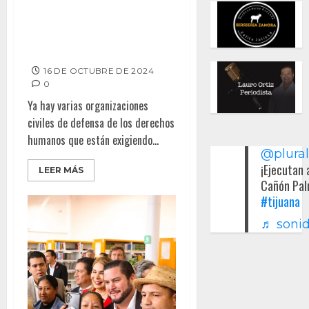
No demuestran autoridades
interés en el respeto a los
derechos humanos: Graciela
Zamudio
16 DE OCTUBRE DE 2024
0
Ya hay varias organizaciones
civiles de defensa de los derechos
humanos que están exigiendo...
@plura
¡Ejecutan 
LEER MÁS
Cañón Pal
#tijuana
♬ sonid