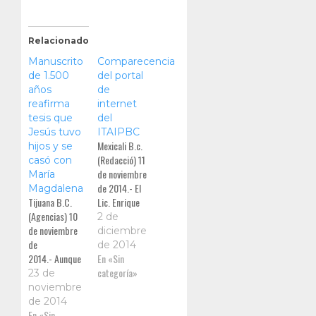
Relacionado
Manuscrito
Comparecencia
de 1.500
del portal
años
de
reafirma
internet
tesis que
del
Jesús tuvo
ITAIPBC
Mexicali B.c.
hijos y se
(Redacció) 11
casó con
de noviembre
María
de 2014.- El
Magdalena
Tijuana B.C.
Lic. Enrique
(Agencias) 10
Alberto
2 de
de noviembre
Gómez Llanos
diciembre
de
León,
de 2014
2014.- Aunque
Consejero
En «Sin
ha sido tema
Ciudadano del
categoría»
23 de
de
Instituto de
noviembre
especulación
Transparencia
de 2014
hace siglos, la
En «Sin
y Acceso a la