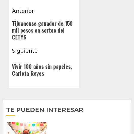
Navegación
Anterior
de
Entrada
Tijuanense ganador de 150
mil pesos en sorteo del
anterior:
entradas
CETYS
Siguiente
Siguiente
Vivir 100 años sin papeles,
entrada:
Carlota Reyes
TE PUEDEN INTERESAR
PROPONE ADRIÁN GARCÍA REFORMA