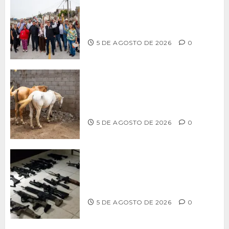
Supervisa alcalde Abdiel Gutiérrez
Coronado obra de pavimentación en la
colonia Xicoténcatl Leyva
5 DE AGOSTO DE 2026
0
DETERMINAN VETERINARIOS
RESGUARDO DE DOS CABALLOS TRAS
REVISIÓN EN PLAYA HERMOSA
5 DE AGOSTO DE 2026
0
Ventanas Rotas – ¿Más armas, más
seguridad? El debate que México ya
no puede seguir evitando
5 DE AGOSTO DE 2026
0