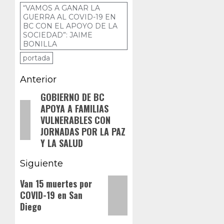
además de
“VAMOS A GANAR LA
que son 176
GUERRA AL COVID-19 EN
casos
BC CON EL APOYO DE LA
sospechosos
SOCIEDAD”: JAIME
BONILLA
portada
Navegación
Anterior
de
GOBIERNO DE BC
Entrada
APOYA A FAMILIAS
anterior:
entradas
VULNERABLES CON
JORNADAS POR LA PAZ
Y LA SALUD
Siguiente
Siguiente
Van 15 muertes por
COVID-19 en San
entrada:
Diego