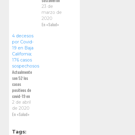
que se busca
sostuvieron
evitar llegar a
directivos y
23 de
intubar a los
representantes
marzo de
pacientes
de
2020
porque cuando
maquiladoras
En «Salud»
esto sucede y
e industriales
el paciente
4 decesos
en Tijuana con
tiene
por Covid-
el gobernador
comorbilidades
19 en Baja
Jaime Bonilla
California;
Valdez, en la
176 casos
sala de juntas
sospechosos
de la CESPT,
Actualmente
son 52 los
casos
positivos de
covid-19 en
BC, los cuales
2 de abril
31 de ellos se
de 2020
encuentran el
En «Salud»
ciudad de
Mexicali y 21
en Tijuana,
Tags: