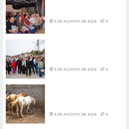
Realiza Alfredo Álvarez asamblea
informativa en Ensenada
5 DE AGOSTO DE 2026
0
Supervisa alcalde Abdiel Gutiérrez
Coronado obra de pavimentación en la
colonia Xicoténcatl Leyva
5 DE AGOSTO DE 2026
0
DETERMINAN VETERINARIOS
RESGUARDO DE DOS CABALLOS TRAS
REVISIÓN EN PLAYA HERMOSA
5 DE AGOSTO DE 2026
0