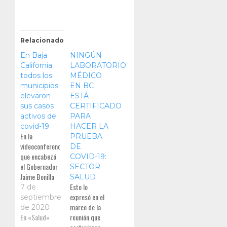
Relacionado
En Baja
NINGÚN
California
LABORATORIO
todos los
MÉDICO
municipios
EN BC
elevaron
ESTÁ
sus casos
CERTIFICADO
activos de
PARA
covid-19
HACER LA
En la
PRUEBA
videoconferencia
DE
que encabezó
COVID-19:
el Gobernador
SECTOR
Jaime Bonilla
SALUD
Valdez en
Esto lo
7 de
Mexicali, el
expresó en el
septiembre
Doctor Pérez
marco de la
de 2020
Rico, reiteró
En «Salud»
reunión que