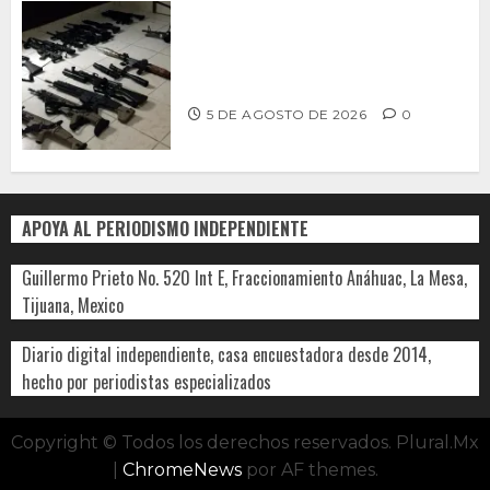
Ventanas Rotas – ¿Más armas, más
seguridad? El debate que México ya
no puede seguir evitando
5 DE AGOSTO DE 2026
0
APOYA AL PERIODISMO INDEPENDIENTE
Guillermo Prieto No. 520 Int E, Fraccionamiento Anáhuac, La Mesa,
Tijuana, Mexico
Diario digital independiente, casa encuestadora desde 2014,
hecho por periodistas especializados
Copyright © Todos los derechos reservados. Plural.Mx
|
ChromeNews
por AF themes.