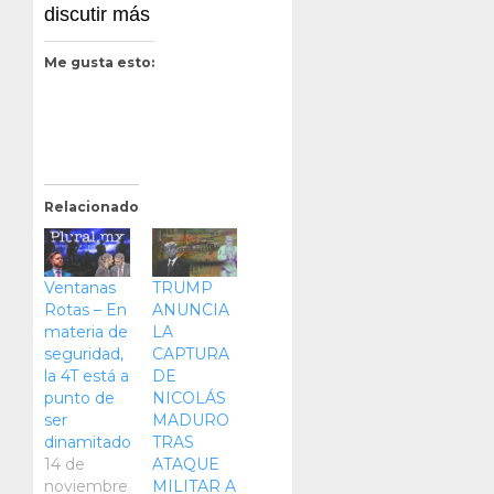
discutir más
Me gusta esto:
Relacionado
Ventanas
TRUMP
Rotas – En
ANUNCIA
materia de
LA
seguridad,
CAPTURA
la 4T está a
DE
punto de
NICOLÁS
ser
MADURO
dinamitado
TRAS
14 de
ATAQUE
noviembre
MILITAR A