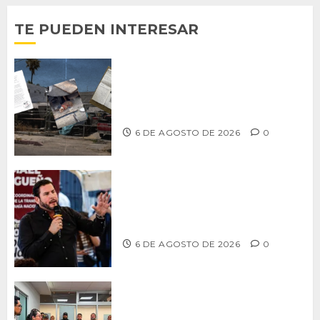
TE PUEDEN INTERESAR
Delegación Centro no atiende
denuncia de vecinos sobre predio de
ex-estación de Bomberos
6 DE AGOSTO DE 2026
0
Ismael Burgueño se deslinda de
grupos políticos y llama a cerrar
filas para fortalecer a Morena
6 DE AGOSTO DE 2026
0
Continúa Ayuntamiento de Tijuana la