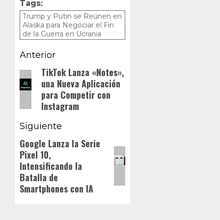
Tags:
Trump y Putin se Reúnen en
Alaska para Negociar el Fin
de la Guerra en Ucrania
Navegación
Anterior
de
TikTok Lanza «Notes»,
Entrada
una Nueva Aplicación
anterior:
entradas
para Competir con
Instagram
Siguiente
Google Lanza la Serie
Siguiente
Pixel 10,
entrada:
Intensificando la
Batalla de
Smartphones con IA