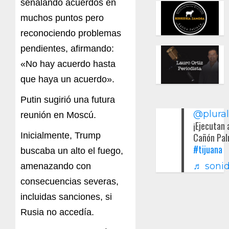
señalando acuerdos en
muchos puntos pero
reconociendo problemas
pendientes, afirmando:
«No hay acuerdo hasta
que haya un acuerdo».
Putin sugirió una futura
@plura
reunión en Moscú.
¡Ejecutan 
Inicialmente, Trump
Cañón Pal
#tijuana
buscaba un alto el fuego,
♬ sonid
amenazando con
consecuencias severas,
incluidas sanciones, si
Rusia no accedía.