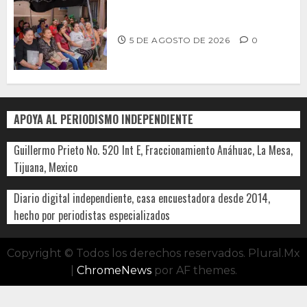
Realiza Alfredo Álvarez asamblea
informativa en Ensenada
5 DE AGOSTO DE 2026
0
APOYA AL PERIODISMO INDEPENDIENTE
Guillermo Prieto No. 520 Int E, Fraccionamiento Anáhuac, La Mesa,
Tijuana, Mexico
Diario digital independiente, casa encuestadora desde 2014,
hecho por periodistas especializados
Copyright © Todos los derechos reservados. Plural.Mx
|
ChromeNews
por AF themes.