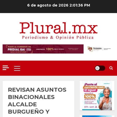
Saltar
6 de agosto de 2026
2:01:37 PM
al
contenido
Menú
principal
REVISAN ASUNTOS
BINACIONALES
ALCALDE
BURGUEÑO Y