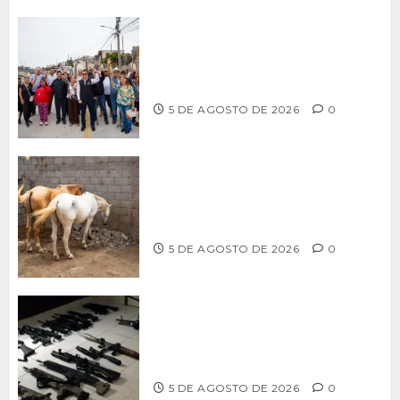
Supervisa alcalde Abdiel Gutiérrez
Coronado obra de pavimentación en la
colonia Xicoténcatl Leyva
5 DE AGOSTO DE 2026
0
DETERMINAN VETERINARIOS
RESGUARDO DE DOS CABALLOS TRAS
REVISIÓN EN PLAYA HERMOSA
5 DE AGOSTO DE 2026
0
Ventanas Rotas – ¿Más armas, más
seguridad? El debate que México ya
no puede seguir evitando
5 DE AGOSTO DE 2026
0