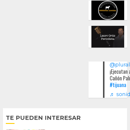
@plura
¡Ejecutan 
Cañón Pal
#tijuana
♬ sonid
TE PUEDEN INTERESAR