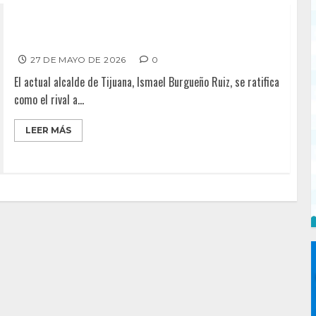
Burgueño se consolida en la carrera al 2027
27 DE MAYO DE 2026
0
El actual alcalde de Tijuana, Ismael Burgueño Ruiz, se ratifica
como el rival a...
LEER MÁS