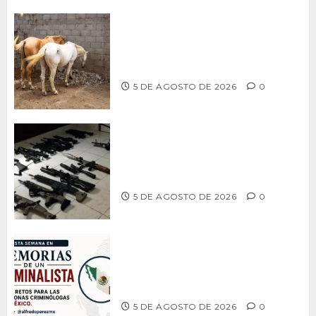
DETERMINAN VETERINARIOS
RESGUARDO DE DOS CABALLOS TRAS
REVISIÓN EN PLAYA HERMOSA
5 DE AGOSTO DE 2026
0
Ventanas Rotas – ¿Más armas, más
seguridad? El debate que México ya
no puede seguir evitando
5 DE AGOSTO DE 2026
0
MEMORIAS DE UN CRIMINALISTA –
Tres retos, una generación: la
criminología que México necesita
5 DE AGOSTO DE 2026
0