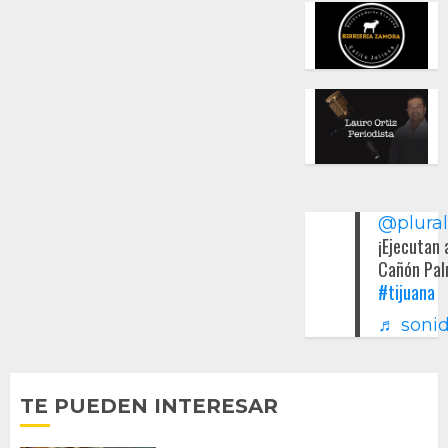
@plura
¡Ejecutan 
Cañón Pal
#tijuana
♬ sonid
TE PUEDEN INTERESAR