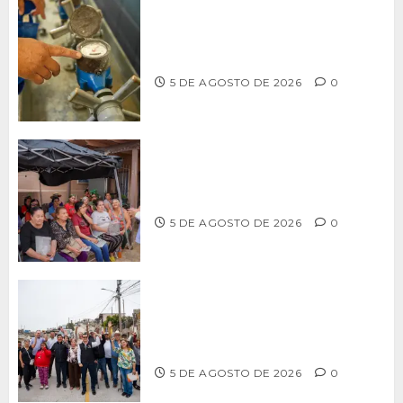
LLAMA CESPT A NO MANIPULAR NI
OBSTRUIR LOS MEDIDORES DE AGUA
5 DE AGOSTO DE 2026
0
Realiza Alfredo Álvarez asamblea
informativa en Ensenada
5 DE AGOSTO DE 2026
0
Supervisa alcalde Abdiel Gutiérrez
Coronado obra de pavimentación en la
colonia Xicoténcatl Leyva
5 DE AGOSTO DE 2026
0