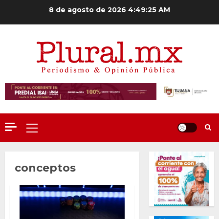
Saltar
8 de agosto de 2026
4:49:26 AM
al
contenido
Menú
principal
conceptos