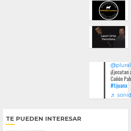
@plura
¡Ejecutan 
Cañón Pal
#tijuana
♬ sonid
TE PUEDEN INTERESAR