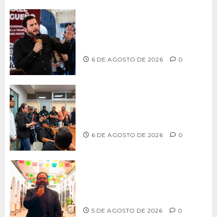
Ismael Burgueño se deslinda de
grupos políticos y llama a cerrar
filas para fortalecer a Morena
6 DE AGOSTO DE 2026
0
Continúa Ayuntamiento de Tijuana la
profesionalización de inspectores
con capacitaciones permanentes
6 DE AGOSTO DE 2026
0
PROPONE ADRIÁN GARCÍA REFORMA
PARA RESCATAR EL MERCADO
MUNICIPAL DE ENSENADA
5 DE AGOSTO DE 2026
0