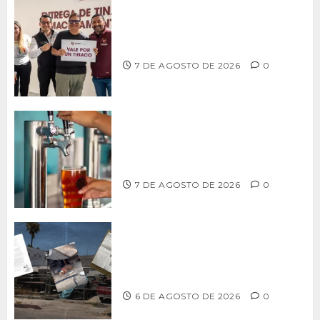
Entrega alcalde Abdiel Gutiérrez 900
tinacos a las familias tijuanenses
7 DE AGOSTO DE 2026
0
CCDER impulsará programa para
fortalecer la industria cervecera
artesanal de Playas de Rosarito
7 DE AGOSTO DE 2026
0
Delegación Centro no atiende
denuncia de vecinos sobre predio de
ex-estación de Bomberos
6 DE AGOSTO DE 2026
0