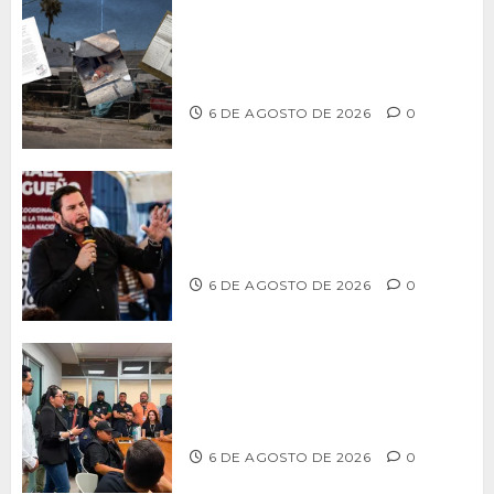
Delegación Centro no atiende
denuncia de vecinos sobre predio de
ex-estación de Bomberos
6 DE AGOSTO DE 2026
0
Ismael Burgueño se deslinda de
grupos políticos y llama a cerrar
filas para fortalecer a Morena
6 DE AGOSTO DE 2026
0
Continúa Ayuntamiento de Tijuana la
profesionalización de inspectores
con capacitaciones permanentes
6 DE AGOSTO DE 2026
0