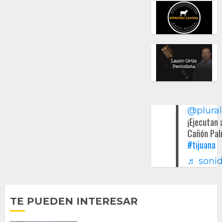
@plura
¡Ejecutan 
Cañón Pal
#tijuana
♬ sonid
TE PUEDEN INTERESAR